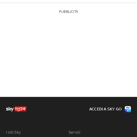
PUBBLICITÀ
ACCEDI A SKY GO
I siti Sky:
Servizi: