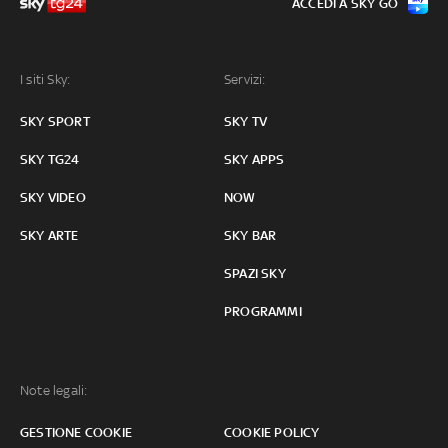
ACCEDI A SKY GO
I siti Sky:
Servizi:
SKY SPORT
SKY TV
SKY TG24
SKY APPS
SKY VIDEO
NOW
SKY ARTE
SKY BAR
SPAZI SKY
PROGRAMMI
Note legali:
GESTIONE COOKIE
COOKIE POLICY