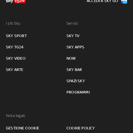
ACCEDI A SKY GO
I siti Sky:
Servizi:
SKY SPORT
SKY TV
SKY TG24
SKY APPS
SKY VIDEO
NOW
SKY ARTE
SKY BAR
SPAZI SKY
PROGRAMMI
Note legali:
GESTIONE COOKIE
COOKIE POLICY