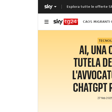
Esplora tutte le offerte S
CAOS MIGRANTI 
TECNO
AI, UNA 
TUTELA DE
L'AVVOCAT
CHATGPT 
27 feb 2025