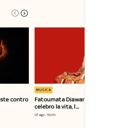
MUSICA
este contro
Fatoumata Diawara: "In concerto
celebro la vita, l...
07 ago - 15:00