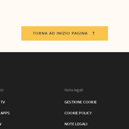
TORNA AD INIZIO PAGINA
izi:
Note legali:
 TV
GESTIONE COOKIE
 APPS
COOKIE POLICY
W
NOTE LEGALI