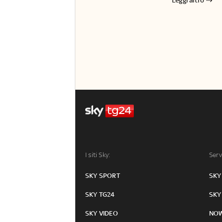
Leggi altro
I siti Sky:
Serv
SKY SPORT
SKY
SKY TG24
SKY
SKY VIDEO
NO