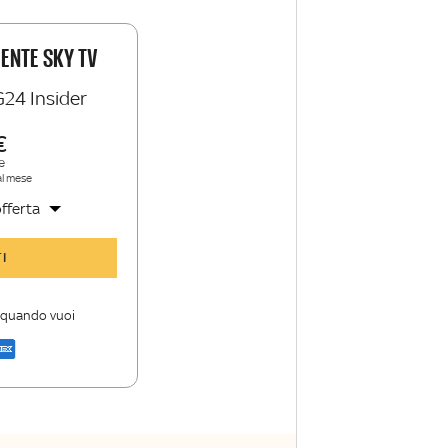
IENTE SKY TV
G24 Insider
e
al mese
fferta
y TG24 Insider
I
nioni e punti di
i quando vuoi
a di Sky TG24