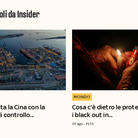
oli da Insider
MONDO
a la Cina con la
Cosa c'è dietro le prot
i controllo...
i black out in...
07 ago - 15:15