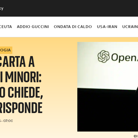
ky
CEUTA
ADDIO GUCCINI
ONDATA DI CALDO
USA-IRAN
UCRAI
LOGIA
CARTA A
I MINORI:
O CHIEDE,
RISPONDE
 - 07:00
©I