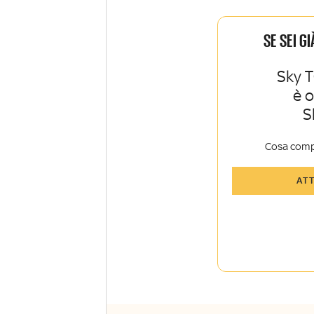
SE SEI G
Sky T
è 
S
Cosa comp
Tutti gli art
AT
Sky Sport I
Approfondim
vista autore
La newslett
Insider e Sk