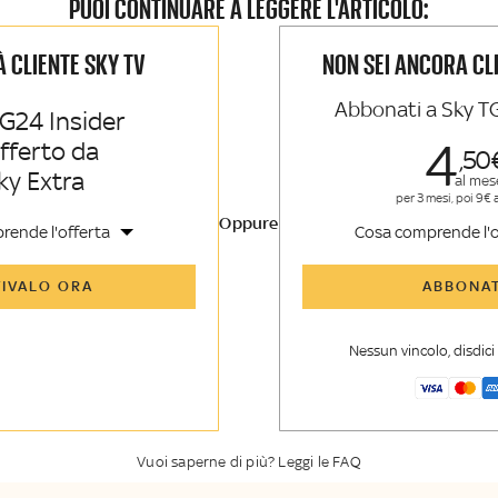
PUOI CONTINUARE A LEGGERE L'ARTICOLO:
IÀ CLIENTE SKY TV
NON SEI ANCORA CL
Abbonati a Sky T
G24 Insider
4
offerto da
50
ky Extra
al mes
per 3 mesi, poi 9€ 
Oppure
rende l'offerta
Cosa comprende l'o
icoli di Sky TG24 Insider e
Tutti gli articoli di Sk
TIVALO ORA
ABBONAT
nsider
enti, opinioni e punti di
Approfondimenti
,
opi
voli
vista autorevoli
Nessun vincolo, disdic
er esclusiva di Sky TG24
La newsletter esclusiv
y Sport Insider
Insider
Vuoi saperne di più? Leggi le FAQ