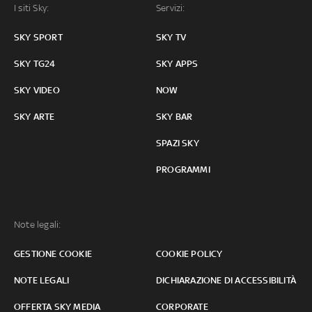
I siti Sky:
Servizi:
SKY SPORT
SKY TV
SKY TG24
SKY APPS
SKY VIDEO
NOW
SKY ARTE
SKY BAR
SPAZI SKY
PROGRAMMI
Note legali:
GESTIONE COOKIE
COOKIE POLICY
NOTE LEGALI
DICHIARAZIONE DI ACCESSIBILITÀ
OFFERTA SKY MEDIA
CORPORATE