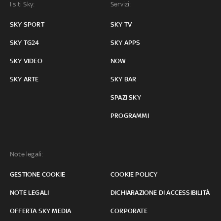
I siti Sky:
Servizi:
SKY SPORT
SKY TV
SKY TG24
SKY APPS
SKY VIDEO
NOW
SKY ARTE
SKY BAR
SPAZI SKY
PROGRAMMI
Note legali:
GESTIONE COOKIE
COOKIE POLICY
NOTE LEGALI
DICHIARAZIONE DI ACCESSIBILITÀ
OFFERTA SKY MEDIA
CORPORATE