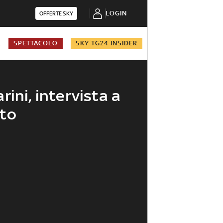
LOGIN
OFFERTE SKY
A
SPETTACOLO
SKY TG24 INSIDER
rini, intervista a
ato