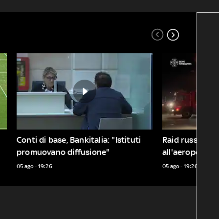
Conti di base, Bankitalia: "Istituti 
Raid russi su K
promuovano diffusione"
all'aeroporto d
05 ago - 19:26
05 ago - 19:26