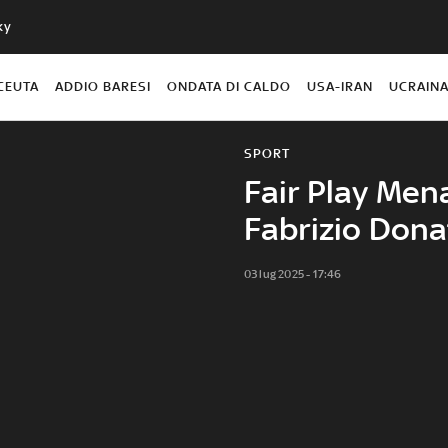
ky
CEUTA
ADDIO BARESI
ONDATA DI CALDO
USA-IRAN
UCRAIN
SPORT
Fair Play Mena
Fabrizio Don
03 lug 2025 - 17:46