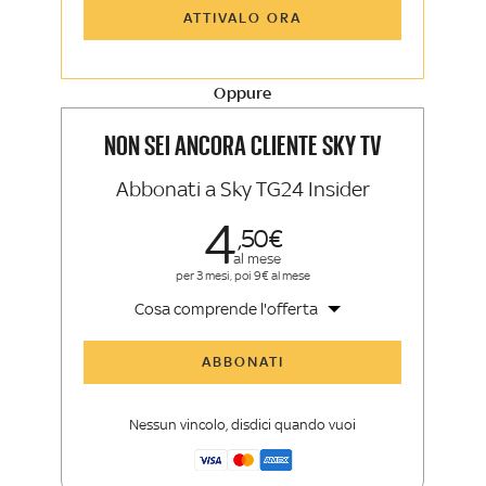
Tutti gli articoli di Sky TG24 Insider e
ATTIVALO ORA
Sky Sport Insider
Approfondimenti, opinioni e punti di
vista autorevoli
Oppure
La newsletter esclusiva di Sky TG24
Insider e Sky Sport Insider
NON SEI ANCORA CLIENTE SKY TV
Abbonati a Sky TG24 Insider
4
50
al mese
per 3 mesi, poi 9€ al mese
Cosa comprende l'offerta
Tutti gli articoli di Sky TG24 Insider
ABBONATI
Approfondimenti
,
opinioni e punti di
vista autorevoli
Nessun vincolo, disdici quando vuoi
La newsletter esclusiva di Sky TG24
Insider