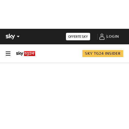
LOGIN
OFFERTE SKY
SKY TG24 INSIDER