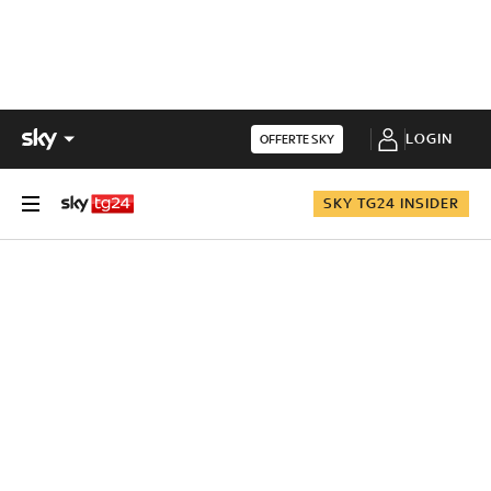
LOGIN
OFFERTE SKY
SKY TG24 INSIDER