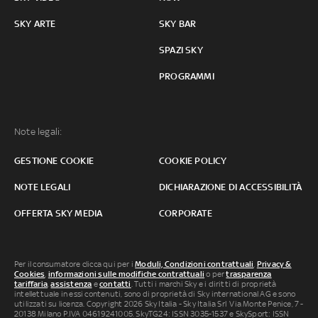
SKY ARTE
SKY BAR
SPAZI SKY
PROGRAMMI
Note legali:
GESTIONE COOKIE
COOKIE POLICY
NOTE LEGALI
DICHIARAZIONE DI ACCESSIBILITÀ
OFFERTA SKY MEDIA
CORPORATE
Per il consumatore clicca qui per i
Moduli, Condizioni contrattuali
,
Privacy &
Cookies
,
informazioni sulle modifiche contrattuali
o per
trasparenza
tariffaria
,
assistenza
e
contatti
. Tutti i marchi Sky e i diritti di proprietà
intellettuale in essi contenuti, sono di proprietà di Sky international AG e sono
utilizzati su licenza. Copyright 2026 Sky Italia - Sky Italia Srl Via Monte Penice, 7 -
20138 Milano P.IVA 04619241005. SkyTG24: ISSN 3035-1537 e SkySport: ISSN