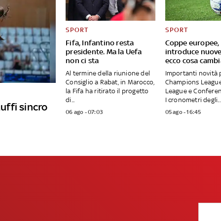
SPORT
SPORT
Fifa, Infantino resta
Coppe europee, 
presidente. Ma la Uefa
introduce nuove
non ci sta
ecco cosa cambi
Al termine della riunione del
Importanti novità 
Consiglio a Rabat, in Marocco,
Champions League
la Fifa ha ritirato il progetto
League e Conferen
di...
I cronometri degli...
tuffi sincro
06 ago - 07:03
05 ago - 16:45