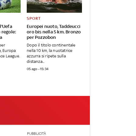
SPORT
l'Uefa
Europei nuoto, Taddeucci
 regole:
oro bis nella 5 km. Bronzo
a
per Pozzobon
per
Dopo il titolo continentale
, Europa
nella 10 km, la nuotatrice
ce League.
azzurra si ripete sulla
distanza...
05 ago - 15:34
PUBBLICITÀ