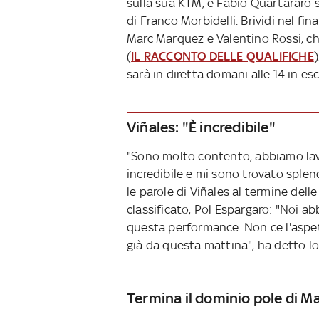
sulla sua KTM, e Fabio Quartararo 
di Franco Morbidelli. Brividi nel fi
Marc Marquez e Valentino Rossi, c
(
IL RACCONTO DELLE QUALIFICHE
sarà in diretta domani alle 14 in e
Viñales: "È incredibile"
"Sono molto contento, abbiamo lav
incredibile e mi sono trovato splen
le parole di Viñales al termine del
classificato, Pol Espargaro: "Noi ab
questa performance. Non ce l'asp
già da questa mattina", ha detto l
Termina il dominio pole di M