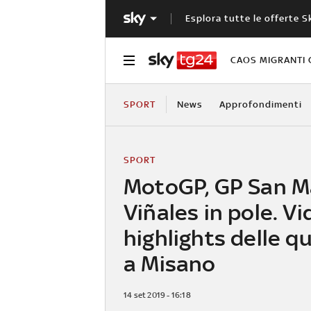
Esplora tutte le offerte S
CAOS MIGRANTI 
SPORT
News
Approfondimenti
SPORT
MotoGP, GP San M
Viñales in pole. V
highlights delle qu
a Misano
14 set 2019 - 16:18