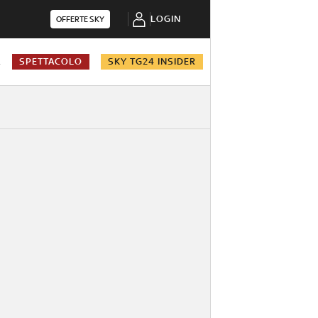
LOGIN
OFFERTE SKY
A
SPETTACOLO
SKY TG24 INSIDER