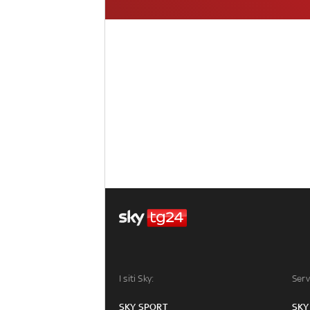
I siti Sky:
Serv
SKY SPORT
SKY