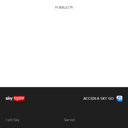
PUBBLICITÀ
ACCEDI A SKY GO
I siti Sky:
Servizi: