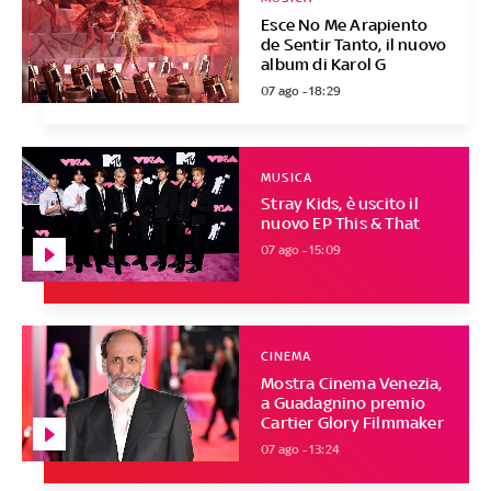
Esce No Me Arapiento
de Sentir Tanto, il nuovo
album di Karol G
07 ago - 18:29
MUSICA
Stray Kids, è uscito il
nuovo EP This & That
07 ago - 15:09
CINEMA
Mostra Cinema Venezia,
a Guadagnino premio
Cartier Glory Filmmaker
07 ago - 13:24