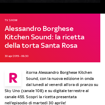
TV SHOW
Alessandro Borghese
Kitchen Sound: la ricetta
della torta Santa Rosa
30 apr 2019 - 06:30
R
itorna
Alessandro Borghese Kitchen
Sound
, con la nuova edizione in onda
dal lunedì al venerdì all’ora di pranzo su
Sky Uno
(canale 108)
e su digitale terrestre al
canale 455
. Scopri la ricetta presentata
nell’episodio di martedì 30 aprile!