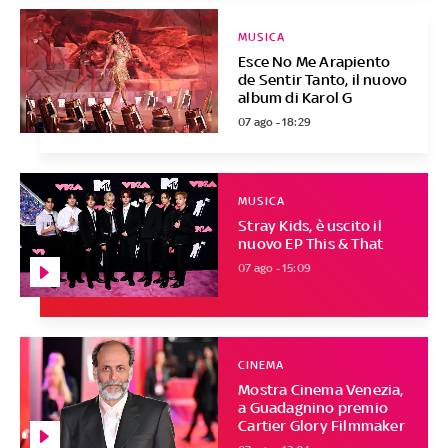
MUSICA
Esce No Me Arapiento
de Sentir Tanto, il nuovo
album di Karol G
07 ago - 18:29
MUSICA
Stray Kids, è uscito il
nuovo EP This & That
07 ago - 15:09
CINEMA
Mostra Cinema Venezia,
a Guadagnino premio
Cartier Glory Filmmaker