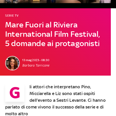
SERIE TV
Mare Fuori al Riviera
International Film Festival,
5 domande ai protagonisti
13 mag 2023 - 08:30
Barbara Tarricone
G
li attori che interpretano Pino,
Micciarella e Liz sono stati ospiti
dell'evento a Sestri Levante. Ci hanno
parlato di come vivono il successo della serie e di
molto altro