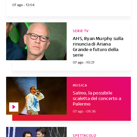
07 ago - 12:04
SERIE TV
AHS, Ryan Murphy sulla
rinuncia di Ariana
Grande e futuro della
serie
07 ago - 10:21
MUSICA
Salmo, la possibile
scaletta del concerto a
Palermo
07 ago - 09:36
SPETTACOLO