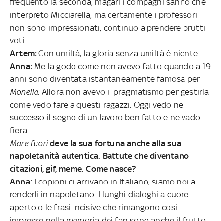
frequento la seconda, magari i compagni sanno che
interpreto Micciarella, ma certamente i professori
non sono impressionati, continuo a prendere brutti
voti.
Artem:
Con umiltà, la gloria senza umiltà è niente.
Anna:
Me la godo come non avevo fatto quando a 19
anni sono diventata istantaneamente famosa per
Monella
. Allora non avevo il pragmatismo per gestirla
come vedo fare a questi ragazzi. Oggi vedo nel
successo il segno di un lavoro ben fatto e ne vado
fiera.
Mare fuori
deve la sua fortuna anche alla sua
napoletanità autentica. Battute che diventano
citazioni, gif, meme. Come nasce?
Anna:
I copioni ci arrivano in Italiano, siamo noi a
renderli in napoletano. I lunghi dialoghi a cuore
aperto o le frasi incisive che rimangono cosi
impresse nella memoria dei fan sono anche il frutto