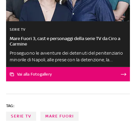
SERIE TV
Mare Fuori 3, cast e personaggi della serie TV da Ciro a
Carmine
Proseguono le avventure dei detenuti del penitenziario
minorile di Napoli, alle prese con la detenzione, la
crescita, le crisi di coscienza, l'amicizia e l'amore. Ecco i
voti dei personaggi del prison drama che piace tanto al
Vai alla Fotogallery
pubblico dei giovani adulti in onda in streaming dal 1°
febbraio
TAG:
SERIE TV
MARE FUORI