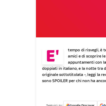
E'
tempo di risvegli, è 
amici e di scoprire l
appuntamenti con la s
doppiati in italiano, e la notte tra
originale sottotitolata -,
leggi la r
sono SPOILER per chi non ha ancora
Seguici su:
Google Discover
F