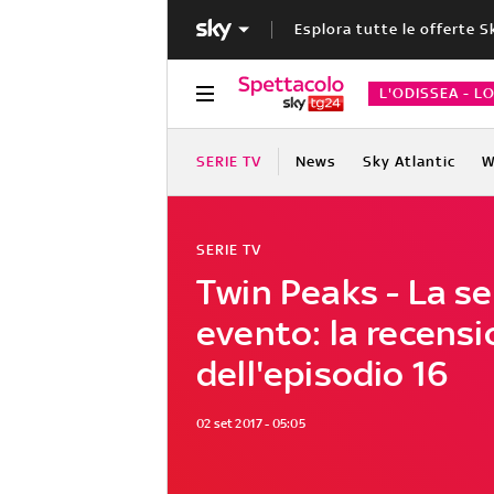
Esplora tutte le offerte S
L'ODISSEA - L
SERIE TV
News
Sky Atlantic
W
SERIE TV
Twin Peaks - La se
evento: la recens
dell'episodio 16
02 set 2017 - 05:05