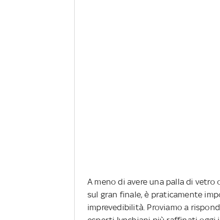
A meno di avere una palla di vetro 
sul gran finale, è praticamente impos
imprevedibilità. Proviamo a rispo
esperti lynchiani più raffinati oggi