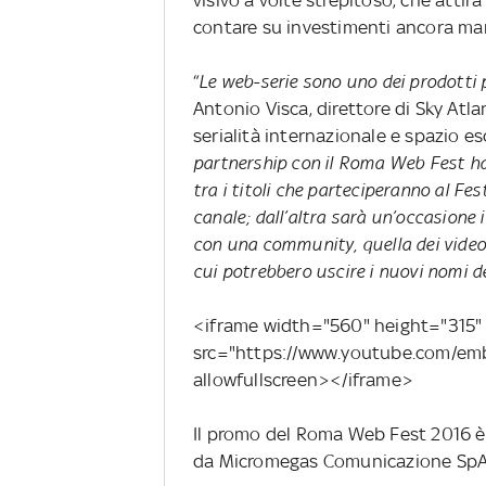
visivo a volte strepitoso, che atti
contare su investimenti ancora mar
“
Le web-serie sono uno dei prodotti 
Antonio Visca, direttore di Sky Atl
serialità internazionale e spazio esc
partnership con il Roma Web Fest ha
tra i titoli che parteciperanno al Fes
canale; dall’altra sarà un’occasione 
con una community, quella dei videom
cui potrebbero uscire i nuovi nomi de
<iframe width="560" height="315"
src="https://www.youtube.com/e
allowfullscreen></iframe>
Il promo del Roma Web Fest 2016 
da Micromegas Comunicazione SpA