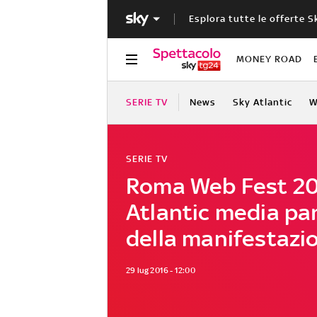
Esplora tutte le offerte S
MONEY ROAD
SERIE TV
News
Sky Atlantic
W
SERIE TV
Roma Web Fest 20
Atlantic media pa
della manifestazi
29 lug 2016 - 12:00