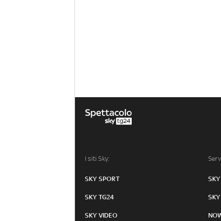
I siti Sky:
Serv
SKY SPORT
SKY
SKY TG24
SKY
SKY VIDEO
NO