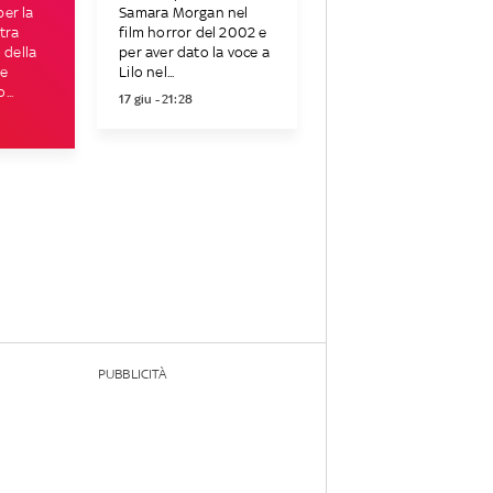
er la
Samara Morgan nel
 tra
film horror del 2002 e
o della
per aver dato la voce a
le
Lilo nel...
...
17 giu - 21:28
PUBBLICITÀ