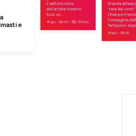
il settimo disco
Grande attesa p
dell’artista romano.
“resa dei conti”
Ecco un...
Chiara e il rest
da
Compagnia del
18 giu - 08:00
15 foto
imasti e
Tentazioni dopo
18 giu - 08:00