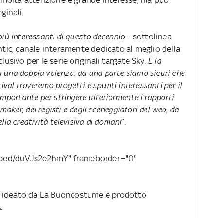
ra molta attenzione e grande interesse, ma può
ginali.
più interessanti di questo decennio
– sottolinea
antic, canale interamente dedicato al meglio della
lusivo per le serie originali targate Sky
. E la
 una doppia valenza: da una parte siamo sicuri che
tival troveremo progetti e spunti interessanti per il
importante per stringere ulteriormente i rapporti
aker, dei registi e degli sceneggiatori del web, da
lla creatività televisiva di domani
”.
mbed/duVJs2e2hmY" frameborder="0"
è ideato da La Buoncostume e prodotto
.