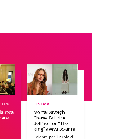
Y UNO
CINEMA
la resa
Morta Daveigh
 cena
Chase, l’attrice
dell’horror “The
Ring” aveva 35 anni
Celebre per il ruolo di