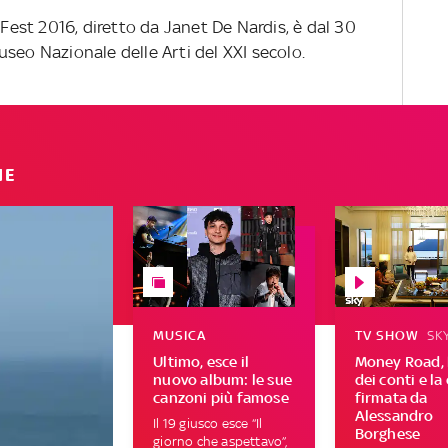
st 2016, diretto da Janet De Nardis, è dal 30
seo Nazionale delle Arti del XXI secolo.
IE
MUSICA
TV SHOW
SK
Ultimo, esce il
Money Road, 
nuovo album: le sue
dei conti e la
canzoni più famose
firmata da
Alessandro
Il 19 giusco esce “Il
Borghese
giorno che aspettavo”,