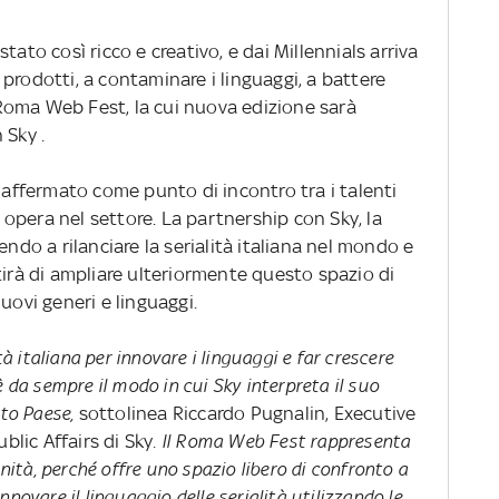
tato così ricco e creativo, e dai Millennials arriva
prodotti, a contaminare i linguaggi, a battere
l Roma Web Fest, la cui nuova edizione sarà
 Sky .
è affermato come punto di incontro tra i talenti
opera nel settore. La partnership con Sky, la
endo a rilanciare la serialità italiana nel mondo e
tirà di ampliare ulteriormente questo spazio di
uovi generi e linguaggi.
tà italiana per innovare i linguaggi e far crescere
è da sempre il modo in cui Sky interpreta il suo
sto Paese,
sottolinea Riccardo Pugnalin, Executive
lic Affairs di Sky
. Il Roma Web Fest rappresenta
tà, perché offre uno spazio libero di confronto a
novare il linguaggio delle serialità utilizzando le