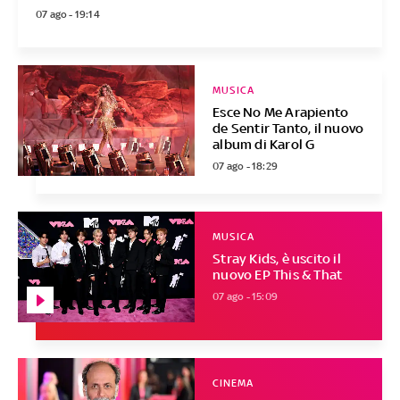
07 ago - 19:14
MUSICA
Esce No Me Arapiento
de Sentir Tanto, il nuovo
album di Karol G
07 ago - 18:29
MUSICA
Stray Kids, è uscito il
nuovo EP This & That
07 ago - 15:09
CINEMA