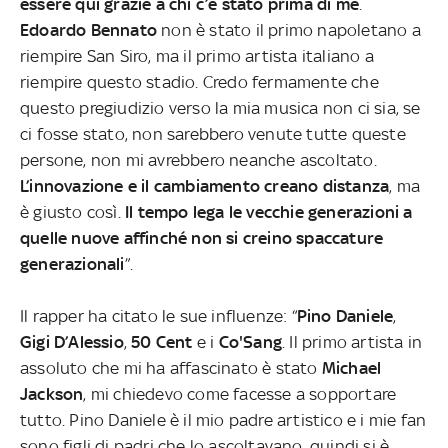
essere qui grazie a chi c’è stato prima di
m
e
.
Edoardo
Bennato
non è stato il primo napoletano a
riempire San Siro, ma il primo artista italiano a
riempire questo stadio. Credo fermamente che
questo pregiudizio verso la mia musica non ci sia, se
ci fosse stato, non sarebbero venute tutte queste
persone, non mi avrebbero neanche ascoltato.
L’innovazione e il cambiamento creano distanza
, ma
è giusto così.
Il tempo lega le vecchie generazioni a
quelle nuove affinché non si creino spaccature
generazionali
”.
Il rapper ha citato le sue influenze: “
Pino
Daniele
,
Gigi
D’Alessio
,
50 Cent
e i
Co'Sang
. Il primo artista in
assoluto che mi ha affascinato è stato
Michael
Jackson
, mi chiedevo come facesse a sopportare
tutto. Pino Daniele è il mio padre artistico e i mie fan
sono figli di padri che lo ascoltavano, quindi si è