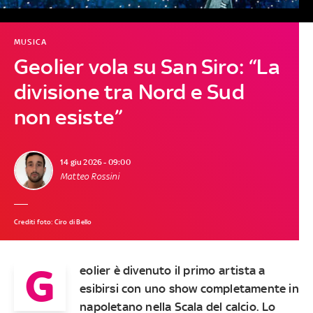
MUSICA
Geolier vola su San Siro: “La
divisione tra Nord e Sud
non esiste”
14 giu 2026 - 09:00
Matteo Rossini
Crediti foto: Ciro di Bello
G
eolier è divenuto il primo artista a
esibirsi con uno show completamente in
napoletano nella Scala del calcio. Lo