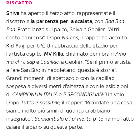
RISCATTO
Shiva
ha aperto il terzo atto, rappresentate il
riscatto e
la partenza per la scalata
, con
Bad Bad
Bad
. Fratellanza sul palco, Shiva a Geolier: “Altri
cento anni così”. Dopo
Narcos
, il rapper ha accolto
Kid
Yugi
per
Olè
. Un abbraccio dello stadio per
l’artista ospite.
MV Killa
, chiamato per i brani
Amo
ma chi t sap
e
Cadillac
, a Geolier: ”Sei il primo artista
a fare San Siro in napoletano, questa è storia”.
Grandi momenti di spettacolo con la cadillac
sospesa a diversi metri d'altezza e con le esibizioni
di
CAMPIONI IN ITALIA
e
P SECONDIGLIANO
in volo.
Dopo
Tutto è possibile
, il rapper: “Ricordate una cosa:
siamo molto più simili di quanto ci abbiano
insegnato”.
Sonnambulo
e
I p' me, tu p' te
hanno fatto
calare il sipario su questa parte.