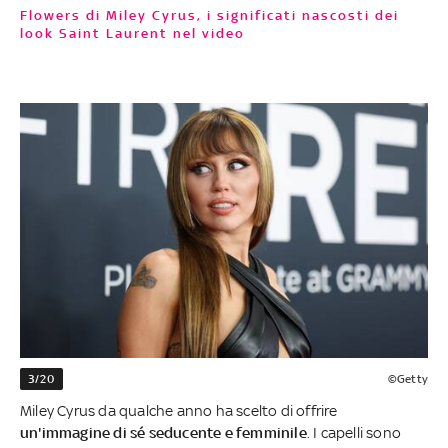
Flowers di Miley Cyrus, i significati nascosti dei
look Saint Laurent nel video
3/20
©Getty
Miley Cyrus da qualche anno ha scelto di offrire
un'immagine di sé seducente e femminile
. I capelli sono