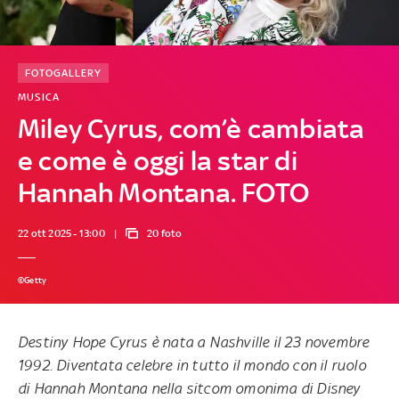
FOTOGALLERY
MUSICA
Miley Cyrus, com’è cambiata
e come è oggi la star di
Hannah Montana. FOTO
22 ott 2025 - 13:00
20 foto
©Getty
Destiny Hope Cyrus
è nata a Nashville il 23 novembre
1992. Diventata celebre in tutto il mondo con il
ruolo
di
Hannah Montana
nella sitcom omonima di Disney