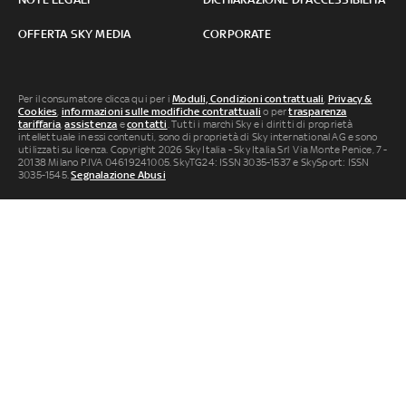
OFFERTA SKY MEDIA
CORPORATE
Per il consumatore clicca qui per i
Moduli, Condizioni contrattuali
,
Privacy &
Cookies
,
informazioni sulle modifiche contrattuali
o per
trasparenza
tariffaria
,
assistenza
e
contatti
. Tutti i marchi Sky e i diritti di proprietà
intellettuale in essi contenuti, sono di proprietà di Sky international AG e sono
utilizzati su licenza. Copyright 2026 Sky Italia - Sky Italia Srl Via Monte Penice, 7 -
20138 Milano P.IVA 04619241005. SkyTG24: ISSN 3035-1537 e SkySport: ISSN
3035-1545.
Segnalazione Abusi