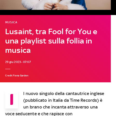
MUSICA
Lusaint, tra Fool for You e
una playlist sulla follia in
musica
29 giu 2023 - 07:07
Credit Fiona Garden
I
l
nuovo
singolo
della
cantautrice inglese
(
pubblicato in Italia da
Time
Records) è
un
brano che incanta attraverso una
voce
seducente e
che rapisce con