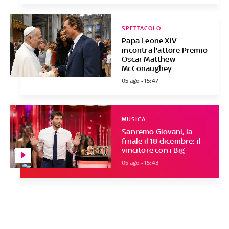
SPETTACOLO
Papa Leone XIV
incontra l'attore Premio
Oscar Matthew
McConaughey
05 ago - 15:47
MUSICA
Sanremo Giovani, la
finale il 18 dicembre: il
vincitore con i Big
05 ago - 15:43