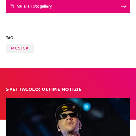
con 'Colla', una canzone in cui emerge l'anima ironica
Vai alla Fotogallery
della cantautrice alla ricerca di un po' di colla per
appiccicare ogni momento alla sua emozione. Menzioni
speciali per l'effervescente Gaia Gentile, la visionaria
Diora Madama e l'estrosa Gabriella Di Capua. Le altre
TAG:
canzoni, scelte tra oltre 250 ascolti, sono al secondo
posto a pari merito
MUSICA
SPETTACOLO: ULTIME NOTIZIE