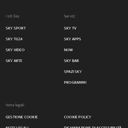
I siti Sky:
Servizi:
SKY SPORT
SKY TV
SKY TG24
SKY APPS
SKY VIDEO
NOW
SKY ARTE
SKY BAR
SPAZI SKY
PROGRAMMI
Note legali:
GESTIONE COOKIE
COOKIE POLICY
NOTE LEGALI
DICHIARAZIONE DI ACCESSIBILITÀ