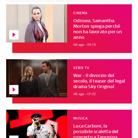
CINEMA
Odissea, Samantha
Morton spiega perché
non ha lavorato per un
anno
06 ago - 19:13
SERIE TV
War - Il divorzio del
secolo, il teaser del legal
drama Sky Original
06 ago - 17:02
MUSICA
Luca Carboni, la
possibile scaletta del
concerto a Taormina