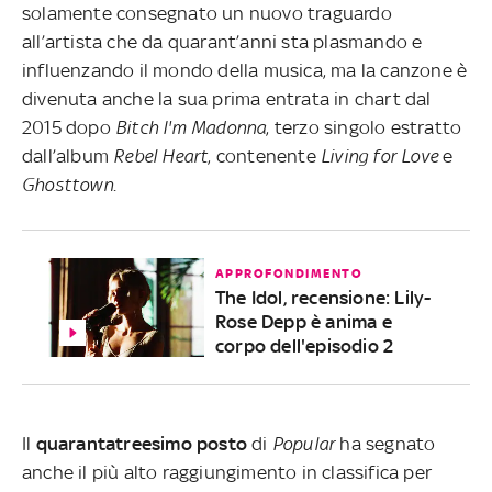
solamente consegnato un nuovo traguardo
all’artista che da quarant’anni sta plasmando e
influenzando il mondo della musica, ma la canzone è
divenuta anche la sua prima entrata in chart dal
2015 dopo
Bitch I'm Madonna
, terzo singolo estratto
dall’album
Rebel
Heart
, contenente
Living for Love
e
Ghosttown
.
APPROFONDIMENTO
The Idol, recensione: Lily-
Rose Depp è anima e
corpo dell'episodio 2
Il
quarantatreesimo
posto
di
Popular
ha segnato
anche il più alto raggiungimento in classifica per