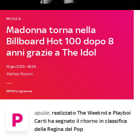
MUSICA
Madonna torna nella
Billboard Hot 100 dopo 8
anni grazie a The Idol
15 giu 2023 - 16:55
Matteo Rossini
©IPA/Fotogramma
P
opular
, realizzato The Weeknd e Playboi
Carti ha segnato il ritorno in classifica
della Regina del Pop