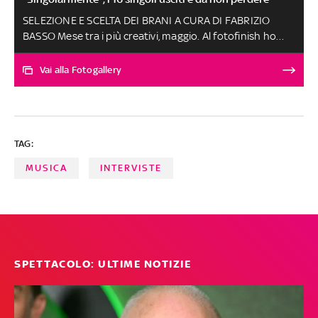
SELEZIONE E SCELTA DEI BRANI A CURA DI FABRIZIO
BASSO Mese tra i più creativi, maggio. Al fotofinish ho
premiato, anche per il suo percorso artistico, Anna Carol
con 'Colla', una canzone in cui emerge l'anima ironica
Vai alla Fotogallery
della cantautrice alla ricerca di un po' di colla per
appiccicare ogni momento alla sua emozione. Menzioni
speciali per l'effervescente Gaia Gentile, la visionaria
Diora Madama e l'estrosa Gabriella Di Capua. Le altre
TAG:
canzoni, scelte tra oltre 250 ascolti, sono al secondo
posto a pari merito
MUSICA
INTERVISTE
SPETTACOLO: ULTIME NOTIZIE