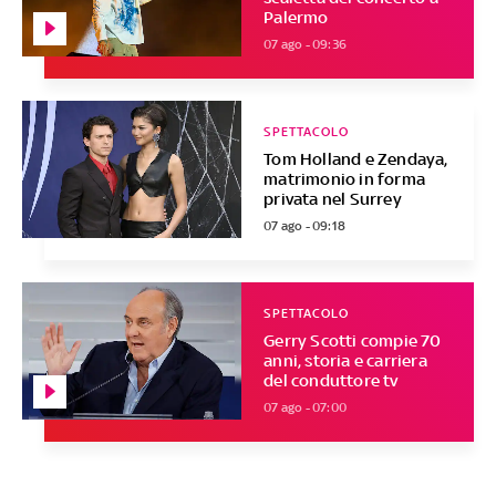
Palermo
07 ago - 09:36
SPETTACOLO
Tom Holland e Zendaya,
matrimonio in forma
privata nel Surrey
07 ago - 09:18
SPETTACOLO
Gerry Scotti compie 70
anni, storia e carriera
del conduttore tv
07 ago - 07:00