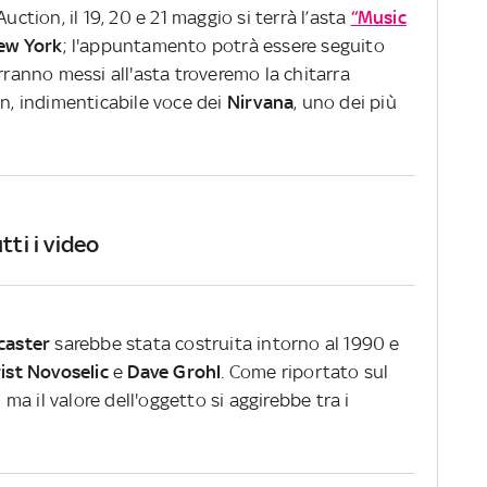
uction, il 19, 20 e 21 maggio si terrà l’asta
“Music
ew
York
; l'appuntamento potrà essere seguito
rranno messi all'asta troveremo la chitarra
in, indimenticabile voce dei
Nirvana
, uno dei più
tti i video
caster
sarebbe stata costruita intorno al 1990 e
ist
Novoselic
e
Dave
Grohl
.
Come riportato sul
i
ma il valore dell'oggetto si aggirebbe tra i