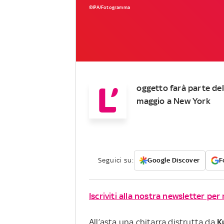
©IPA/Fotogramma
L’
oggetto farà parte del
maggio a New York
Seguici su:
Google Discover
F
Iscriviti alla nostra newsletter per
All’asta una chitarra distrutta da
K