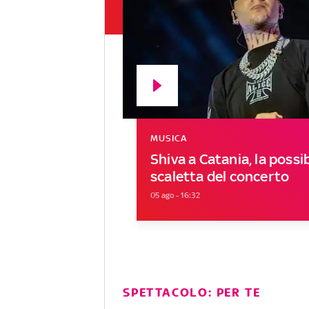
MUSICA
Shiva a Catania, la possib
scaletta del concerto
05 ago - 16:32
SPETTACOLO: PER TE