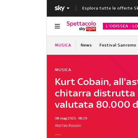
Esplora tutte le offerte S
L'ODISSEA - L
MUSICA
News
Festival Sanremo
MUSICA
Kurt Cobain, all'a
chitarra distrutta
valutata 80.000 d
08 mag 2023 - 18:29
Matteo Rossini