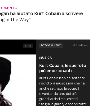
DIMENTO
gan ha aiutato Kurt Cobain a scrivere
g in the Way"
©Kika Press
FOTOGALLERY
1/30
MUSICA
Kurt Cobain, le sue foto
più emozionanti
Kurt Cobain non ha soltanto
riscritto la musica ma che ha
anche segnato la società
diventando uno dei più
grandi artisti mai esistiti.
Sfoglia la gallery e scopri tutte