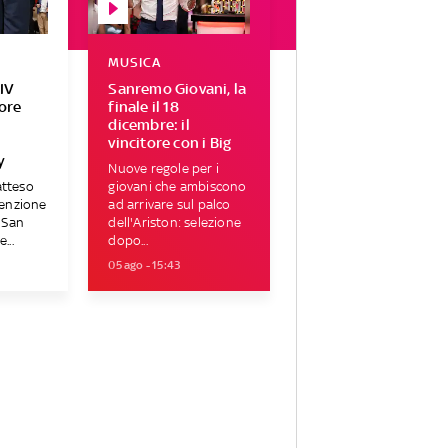
MUSICA
IV
Sanremo Giovani, la
tore
finale il 18
r
dicembre: il
vincitore con i Big
y
Nuove regole per i
atteso
giovani che ambiscono
tenzione
ad arrivare sul palco
i San
dell'Ariston: selezione
...
dopo...
05 ago - 15:43