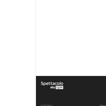
I siti Sky:
Serv