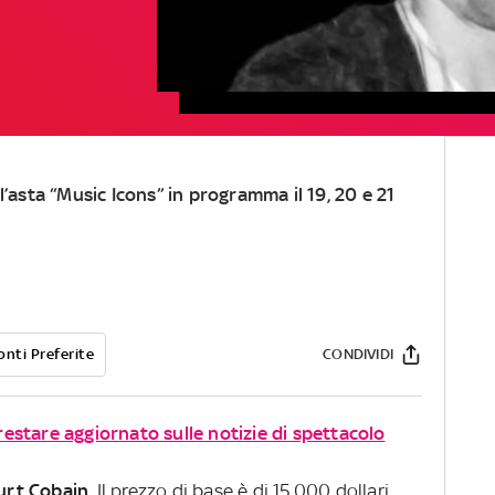
l’asta “Music Icons” in programma il 19, 20 e 21
onti Preferite
CONDIVIDI
 restare aggiornato sulle notizie di spettacolo
urt
Cobain
. Il prezzo di base è di 15.000 dollari,