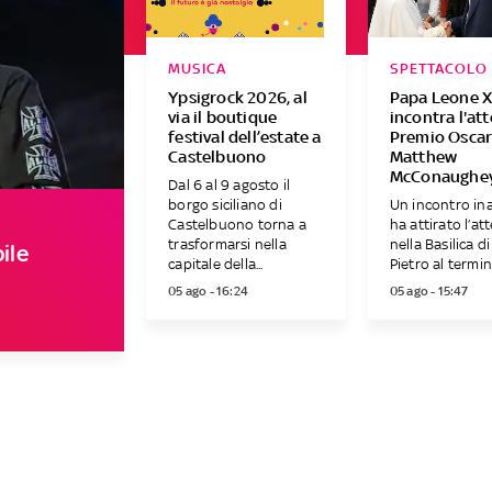
MUSICA
SPETTACOLO
Ypsigrock 2026, al
Papa Leone X
via il boutique
incontra l'at
festival dell’estate a
Premio Osca
Castelbuono
Matthew
McConaughe
Dal 6 al 9 agosto il
borgo siciliano di
Un incontro in
Castelbuono torna a
ha attirato l’at
trasformarsi nella
nella Basilica d
ile
capitale della...
Pietro al termine
05 ago - 16:24
05 ago - 15:47