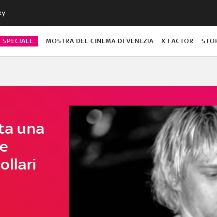
ky
O SPECIALE
MOSTRA DEL CINEMA DI VENEZIA
X FACTOR
STO
sta una
 e
ollari