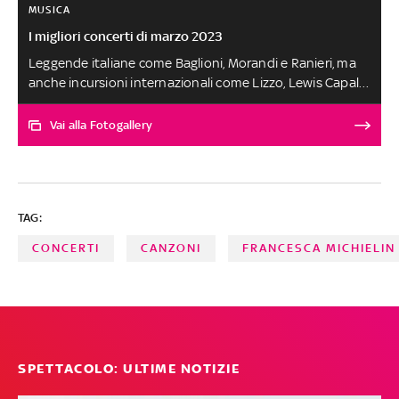
MUSICA
I migliori concerti di marzo 2023
Leggende italiane come Baglioni, Morandi e Ranieri, ma
anche incursioni internazionali come Lizzo, Lewis Capaldi
e Roger Waters: ecco i concerti imperdibili di marzo
Vai alla Fotogallery
TAG:
CONCERTI
CANZONI
FRANCESCA MICHIELIN
SPETTACOLO: ULTIME NOTIZIE