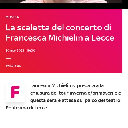
MUSICA
La scaletta del concerto di
Francesca Michielin a Lecce
30 mar 2023 - 19:00
©Kika Press
F
rancesca Michielin si prepara alla
chiusura del tour invernale/primaverile e
questa sera è attesa sul palco del teatro
Politeama di Lecce