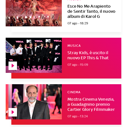
Esce No Me Arapiento
de Sentir Tanto, il nuovo
album di Karol G
07 ago - 18:29
MUSICA
Stray Kids, è uscito il
nuovo EP This & That
07 ago - 15:09
CINEMA
Mostra Cinema Venezia,
a Guadagnino premio
Cartier Glory Filmmaker
07 ago - 13:24