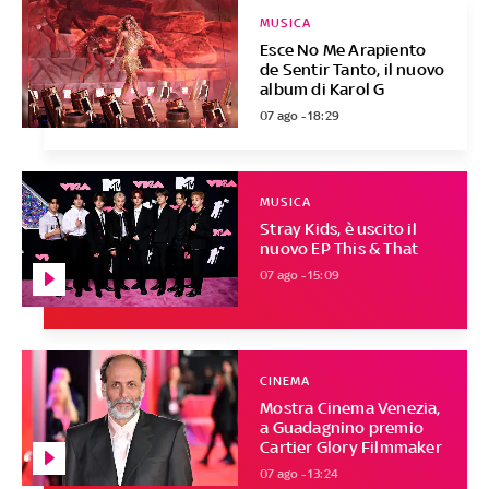
MUSICA
Esce No Me Arapiento
de Sentir Tanto, il nuovo
album di Karol G
07 ago - 18:29
MUSICA
Stray Kids, è uscito il
nuovo EP This & That
07 ago - 15:09
CINEMA
Mostra Cinema Venezia,
a Guadagnino premio
Cartier Glory Filmmaker
07 ago - 13:24