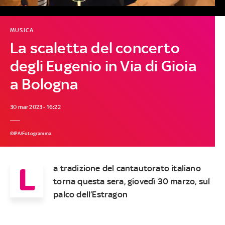
MUSICA
La scaletta del concerto
degli Eugenio in Via di Gioia
a Bologna
30 mar 2023 - 16:22
©IPA/Fotogramma
L
a tradizione del cantautorato italiano
torna questa sera, giovedì 30 marzo, sul
palco dell’Estragon