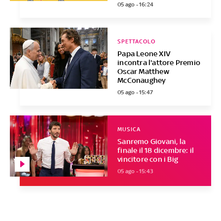
05 ago - 16:24
SPETTACOLO
Papa Leone XIV
incontra l'attore Premio
Oscar Matthew
McConaughey
05 ago - 15:47
MUSICA
Sanremo Giovani, la
finale il 18 dicembre: il
vincitore con i Big
05 ago - 15:43