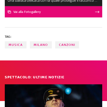
Una ballata delicata con la quale prosegue il racconto di
una storia conclusa con Roma a fare da sfondo. L'Urbe è
protagonista delle sensazioni post rottura cantate
Vai alla Fotogallery
dall'artista pugliese, che associa il posto dove ha
conosciuto e consumato il proprio amore alla ragazza
che adesso non fa più parte della sua vita. Le altre
canzoni, scelte tra oltre 250 ascolti, sono al secondo
TAG:
posto a pari merito. SELEZIONE E SCELTA DEI BRANI A
CURA DI FABRIZIO BASSO
MUSICA
MILANO
CANZONI
SPETTACOLO: ULTIME NOTIZIE