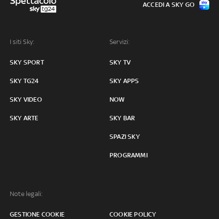
ACCEDI A SKY GO
I siti Sky:
Servizi:
SKY SPORT
SKY TV
SKY TG24
SKY APPS
SKY VIDEO
NOW
SKY ARTE
SKY BAR
SPAZI SKY
PROGRAMMI
Note legali:
GESTIONE COOKIE
COOKIE POLICY