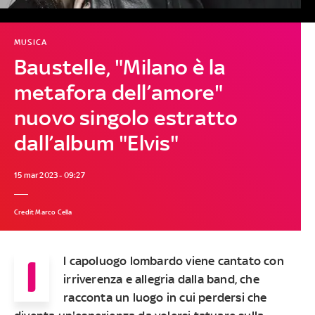
MUSICA
Baustelle, "Milano è la
metafora dell’amore"
nuovo singolo estratto
dall’album "Elvis"
15 mar 2023 - 09:27
Credit Marco Cella
I
l capoluogo lombardo viene cantato con
irriverenza e allegria dalla band, che
racconta un luogo in cui perdersi che