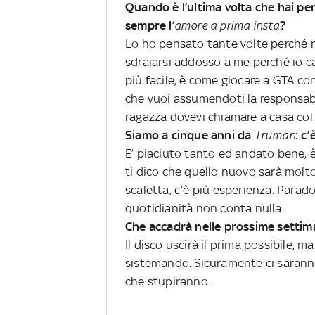
Quando è l’ultima volta che hai p
sempre l’
amore a prima insta
?
Lo ho pensato tante volte perché 
sdraiarsi addosso a me perché io c
più facile, è come giocare a GTA con
che vuoi assumendoti la responsabil
ragazza dovevi chiamare a casa col r
Siamo a cinque anni da
Truman
: c
E’ piaciuto tanto ed andato bene, è
ti dico che quello nuovo sarà molto
scaletta, c’è più esperienza. Parad
quotidianità non conta nulla.
Che accadrà nelle prossime setti
Il disco uscirà il prima possibile, 
sistemando. Sicuramente ci saranno a
che stupiranno.