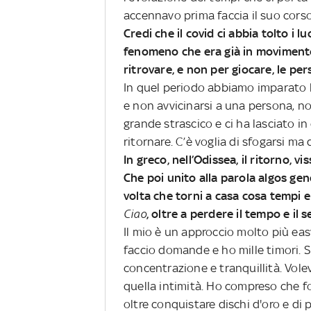
accennavo prima faccia il suo corso 
Credi che il covid ci abbia tolto i 
fenomeno che era già in moviment
ritrovare, e non per giocare, le pe
In quel periodo abbiamo imparato l
e non avvicinarsi a una persona, no
grande strascico e ci ha lasciato in
ritornare. C’è voglia di sfogarsi m
In greco, nell’Odissea, il ritorno, 
Che poi unito alla parola algos gene
volta che torni a casa cosa tempi
Ciao
, oltre a perdere il tempo e i
Il mio è un approccio molto più easy
faccio domande e ho mille timori. 
concentrazione e tranquillità. Vole
quella intimità. Ho compreso che f
oltre conquistare dischi d'oro e di 