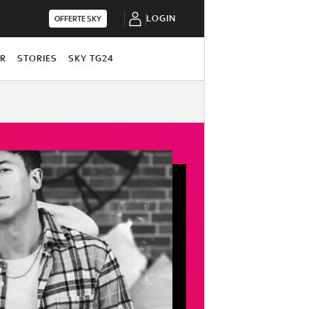
LOGIN
OFFERTE SKY
OR
STORIES
SKY TG24