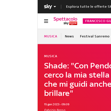
Esplora tutte le offerte S
FRANCESCO GU
MUSICA
News
Festival Sanremo
MUSICA
Shade: "Con Pendo
cerco la mia stella
che mi guidi anch
brillare"
15 gen 2023 - 09:09
Fabrizio Basso