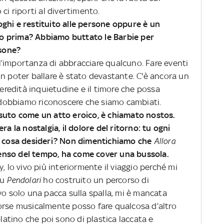
ci riporti al divertimento.
luoghi e restituito alle persone oppure è un
o prima? Abbiamo buttato le Barbie per
rsone?
’importanza di abbracciare qualcuno. Fare eventi
n poter ballare è stato devastante. C'è ancora un
 eredità inquietudine e il timore che possa
a dobbiamo riconoscere che siamo cambiati.
vissuto come un atto eroico, è chiamato nostos.
ra la nostalgia, il dolore del ritorno: tu ogni
 e cosa desideri? Non dimentichiamo che
Allora
l senso del tempo, ha come cover una bussola.
, lo vivo più interiormente il viaggio perché mi
Su
Pendolari
ho costruito un percorso di
vo solo una pacca sulla spalla, mi è mancata
orse musicalmente posso fare qualcosa d’altro
platino che poi sono di plastica laccata e