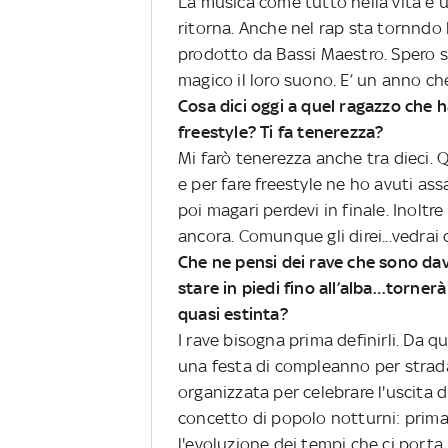
La musica come tutto nella vita è
ritorna. Anche nel rap sta tornndo
prodotto da Bassi Maestro. Spero si
magico il loro suono. E’ un anno che
Cosa dici oggi a quel ragazzo che h
freestyle? Ti fa tenerezza?
Mi farò tenerezza anche tra dieci. 
e per fare freestyle ne ho avuti assa
poi magari perdevi in finale. Inoltr
ancora. Comunque gli direi...vedrai
Che ne pensi dei rave che sono da
stare in piedi fino all’alba…torner
quasi estinta?
I rave bisogna prima definirli. Da 
una festa di compleanno per strada,
organizzata per celebrare l'uscita 
concetto di popolo notturni: prima ti
l'evoluzione dei tempi che ci porta 