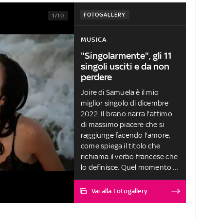
FOTOGALLERY
1/10
MUSICA
"Singolarmente", gli 11
singoli usciti e da non
perdere
Joire di Samuela è il mio
miglior singolo di dicembre
2022. Il brano narra l'attimo
di massimo piacere che si
raggiunge facendo l'amore,
come spiega il titolo che
richiama il verbo francese che
lo definisce. Quel momento è
vissuto come il massimo della
complicità tra due
Vai alla Fotogallery
persone ed è frutto di un
percorso di intimità