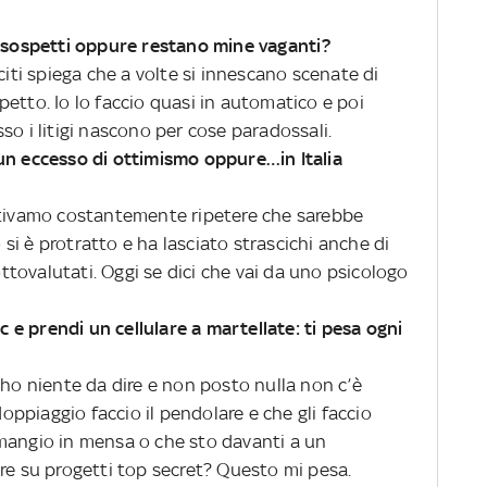
e sospetti oppure restano mine vaganti?
citi spiega che a volte si innescano scenate di
etto. Io lo faccio quasi in automatico e poi
so i litigi nascono per cose paradossali.
un eccesso di ottimismo oppure…in Italia
entivamo costantemente ripetere che sarebbe
i è protratto e ha lasciato strascichi anche di
tovalutati. Oggi se dici che vai da uno psicologo
pc e prendi un cellulare a martellate: ti pesa ogni
 ho niente da dire e non posto nulla non c’è
doppiaggio faccio il pendolare e che gli faccio
mangio in mensa o che sto davanti a un
re su progetti top secret? Questo mi pesa.