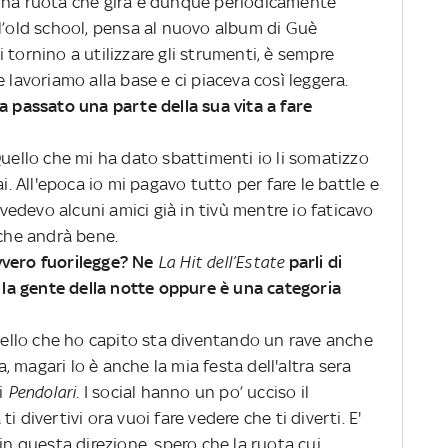
 una ruota che gira e dunque periodicamente
 l’old school, pensa al nuovo album di Guè
 tornino a utilizzare gli strumenti, è sempre
 lavoriamo alla base e ci piaceva così leggera.
a passato una parte della sua vita a fare
Quello che mi ha dato sbattimenti io li somatizzo
i. All'epoca io mi pagavo tutto per fare le battle e
e vedevo alcuni amici già in tivù mentre io faticavo
 che andrà bene.
vvero fuorilegge? Ne
La Hit dell’Estate
parli di
à la gente della notte oppure è una categoria
quello che ho capito sta diventando un rave anche
 magari lo è anche la mia festa dell'altra sera
di
Pendolari
. I social hanno un po’ ucciso il
 divertivi ora vuoi fare vedere che ti diverti. E'
in questa direzione, spero che la ruota cui