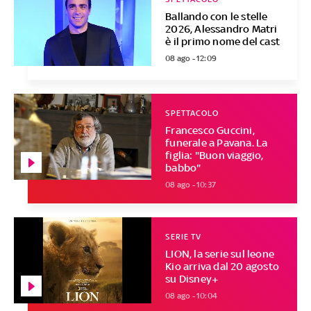
Ballando con le stelle
2026, Alessandro Matri
è il primo nome del cast
08 ago - 12:09
SPETTACOLO
Francesco Guccini,
funerale a Pavana. La
figlia: "Buon viaggio,
babbo"
08 ago - 10:37
SERIE TV
LION, la serie sul leone
Kio arriva dal 20 agosto
su Disney+
08 ago - 10:04