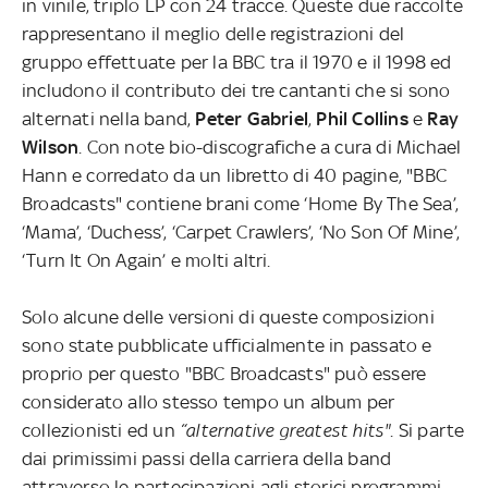
in vinile, triplo LP con 24 tracce.
Queste due raccolte
rappresentano il meglio delle registrazioni del
gruppo effettuate per la BBC tra il 1970 e il 1998 ed
includono il contributo dei tre cantanti che si sono
alternati nella band,
Peter Gabriel
,
Phil Collins
e
Ray
Wilson
. Con note bio-discografiche a cura di Michael
Hann e corredato da un libretto di 40 pagine, "BBC
Broadcasts" contiene brani come ‘Home By The Sea’,
‘Mama’, ‘Duchess’, ‘Carpet Crawlers’, ‘No Son Of Mine’,
‘Turn It On Again’ e molti altri.
Solo alcune delle versioni di queste composizioni
sono state pubblicate ufficialmente in passato e
proprio per questo "BBC Broadcasts" può essere
considerato allo stesso tempo un album per
collezionisti ed un
“alternative greatest hits"
. Si parte
dai primissimi passi della carriera della band
attraverso le partecipazioni agli storici programmi