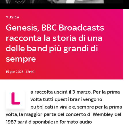
MUSICA
Genesis, BBC Broadcasts
racconta la storia di una
delle band più grandi di
sempre
15 gen 2023 - 12:40
L
a raccolta uscirà
il 3 marzo. Per la prima
volta tutti questi brani vengono
pubblicati in vinile e, sempre per la prima
volta, la maggior parte del concerto di Wembley del
1987 sarà disponibile in formato audio