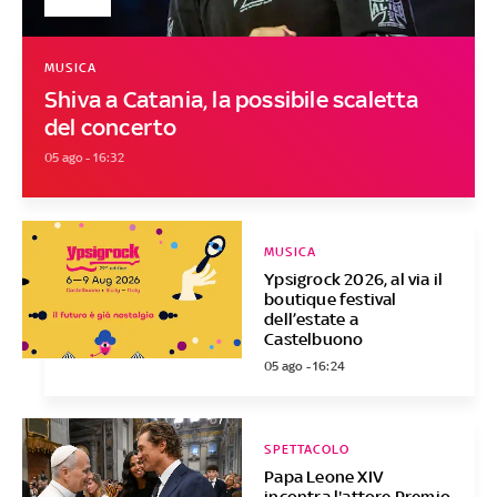
MUSICA
Shiva a Catania, la possibile scaletta
del concerto
05 ago - 16:32
MUSICA
Ypsigrock 2026, al via il
boutique festival
dell’estate a
Castelbuono
05 ago - 16:24
SPETTACOLO
Papa Leone XIV
incontra l'attore Premio