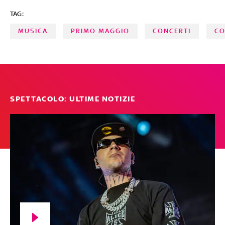
TAG:
MUSICA
PRIMO MAGGIO
CONCERTI
CO
SPETTACOLO: ULTIME NOTIZIE