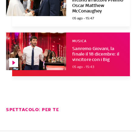
Oscar Matthew
McConaughey
05 ago - 15:47
MUSICA
Sanremo Giovani, la
finale il 18 dicembre: il
vincitore con i Big
05 ago - 15:43
SPETTACOLO: PER TE