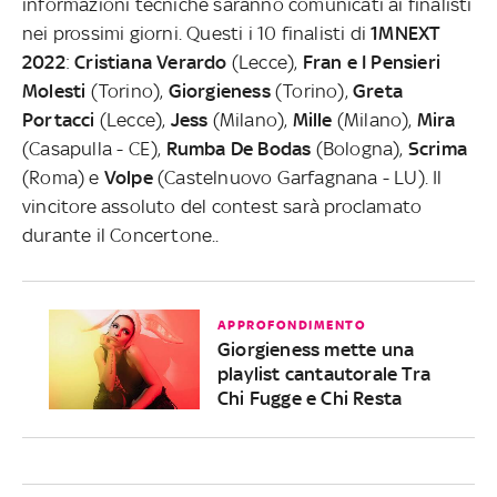
informazioni tecniche saranno comunicati ai finalisti
nei prossimi giorni.
Questi i 10 finalisti di
1MNEXT
2022
:
Cristiana Verardo
(Lecce),
Fran e I Pensieri
Molesti
(Torino),
Giorgieness
(Torino),
Greta
Portacci
(Lecce),
Jess
(Milano),
Mille
(Milano),
Mira
(Casapulla - CE),
Rumba De Bodas
(Bologna),
Scrima
(Roma) e
Volpe
(Castelnuovo Garfagnana - LU). Il
vincitore assoluto del contest sarà proclamato
durante il Concertone..
APPROFONDIMENTO
Giorgieness mette una
playlist cantautorale Tra
Chi Fugge e Chi Resta