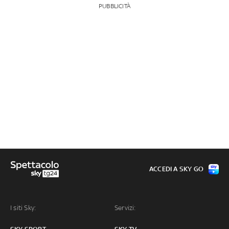
PUBBLICITÀ
ACCEDI A SKY GO
I siti Sky:
Servizi: