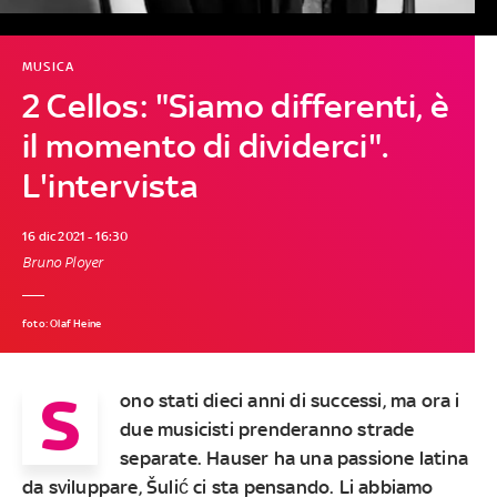
MUSICA
2 Cellos: "Siamo differenti, è
il momento di dividerci".
L'intervista
16 dic 2021 - 16:30
Bruno Ployer
foto: Olaf Heine
S
ono stati dieci anni di successi, ma ora i
due musicisti prenderanno strade
separate. Hauser ha una passione latina
da sviluppare, Šulić ci sta pensando. Li abbiamo