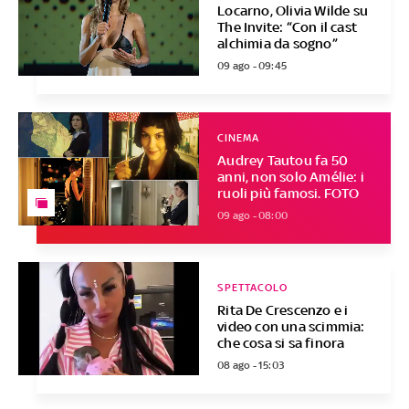
Locarno, Olivia Wilde su
The Invite: “Con il cast
alchimia da sogno”
09 ago - 09:45
CINEMA
Audrey Tautou fa 50
anni, non solo Amélie: i
ruoli più famosi. FOTO
09 ago - 08:00
SPETTACOLO
Rita De Crescenzo e i
video con una scimmia:
che cosa si sa finora
08 ago - 15:03