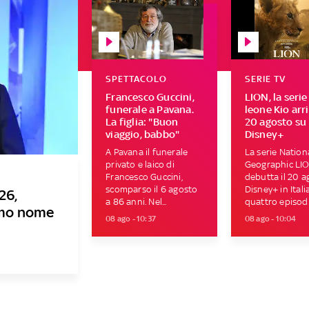
SPETTACOLO
SERIE TV
Francesco Guccini,
LION, la serie
funerale a Pavana.
leone Kio arri
La figlia: "Buon
20 agosto su
viaggio, babbo"
Disney+
A Pavana il funerale
La serie Nation
privato e laico di
Geographic LI
Francesco Guccini,
debutta il 20 a
scomparso il 6 agosto
Disney+ in Itali
26,
a 86 anni. Nel...
quattro episodi.
rimo nome
08 ago - 10:37
08 ago - 10:04