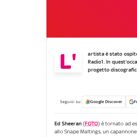
L'
artista è stato ospit
Radio1. In quest’occ
progetto discografi
Seguici su:
Google Discover
F
Ed Sheeran
(
FOTO
) è tornato ad e
allo Snape Maltings, un capannone s