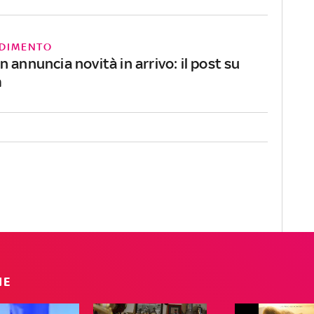
DIMENTO
 annuncia novità in arrivo: il post su
m
IE