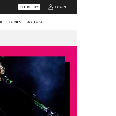
LOGIN
OFFERTE SKY
OR
STORIES
SKY TG24