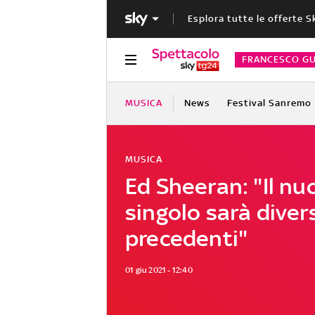
Esplora tutte le offerte S
FRANCESCO GU
MUSICA
News
Festival Sanremo
MUSICA
Ed Sheeran: "Il nu
singolo sarà diver
precedenti"
01 giu 2021 - 12:40