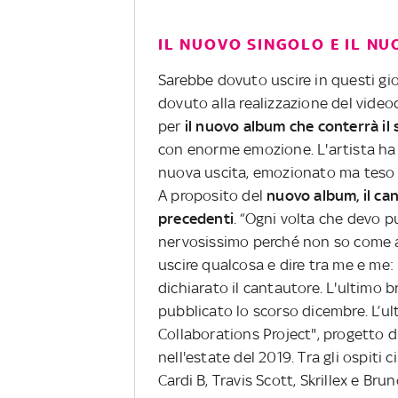
IL NUOVO SINGOLO E IL N
Sarebbe dovuto uscire in questi gio
dovuto alla realizzazione del videoc
per
il nuovo album che conterrà il 
con enorme emozione. L'artista ha
nuova uscita, emozionato ma teso 
A proposito del
nuovo album, il ca
precedenti
. “Ogni volta che devo 
nervosissimo perché non so come an
uscire qualcosa e dire tra me e me:
dichiarato il cantautore. L'ultimo 
pubblicato lo scorso dicembre. L’u
Collaborations Project", progetto 
nell'estate del 2019. Tra gli ospiti 
Cardi B, Travis Scott, Skrillex e Bru