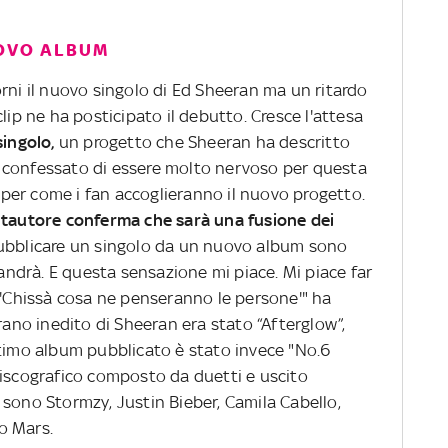
UOVO ALBUM
rni il nuovo singolo di Ed Sheeran ma un ritardo
lip ne ha posticipato il debutto. Cresce l'attesa
singolo,
un progetto che Sheeran ha descritto
 confessato di essere molto nervoso per questa
per come i fan accoglieranno il nuovo progetto.
ntautore conferma che sarà una fusione dei
pubblicare un singolo da un nuovo album sono
drà. E questa sensazione mi piace. Mi piace far
 'Chissà cosa ne penseranno le persone'" ha
brano inedito di Sheeran era stato “Afterglow”,
ltimo album pubblicato è stato invece "No.6
discografico composto da duetti e uscito
ci sono Stormzy, Justin Bieber, Camila Cabello,
no Mars.