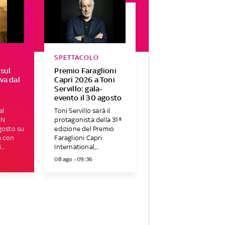
SPETTACOLO
 sul
Premio Faraglioni
va dal
Capri 2026 a Toni
Servillo: gala-
evento il 30 agosto
al
Toni Servillo sarà il
ON
protagonista della 31ª
gosto su
edizione del Premio
a con
Faraglioni Capri
..
International,...
08 ago - 09:36