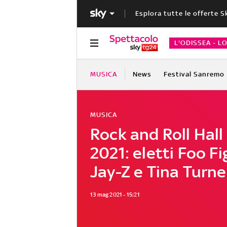
Esplora tutte le offerte S
L'ODISSEA - L
MUSICA
News
Festival Sanremo
MUSICA
Rock and Roll Hall
2021: eletti Foo Fi
Jay-Z e Tina Turne
13 mag 2021 - 15:21