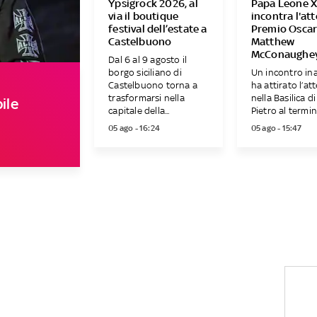
Ypsigrock 2026, al
Papa Leone X
via il boutique
incontra l'at
festival dell’estate a
Premio Osca
Castelbuono
Matthew
McConaughe
Dal 6 al 9 agosto il
borgo siciliano di
Un incontro in
Castelbuono torna a
ha attirato l’at
trasformarsi nella
nella Basilica d
ile
capitale della...
Pietro al termine
05 ago - 16:24
05 ago - 15:47