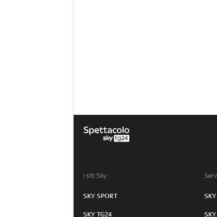
I siti Sky:
Serv
SKY SPORT
SKY
SKY TG24
SKY