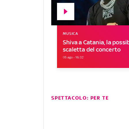
MUSICA
Shiva a Catania, la possib
scaletta del concerto
05 ago - 16:32
SPETTACOLO: PER TE