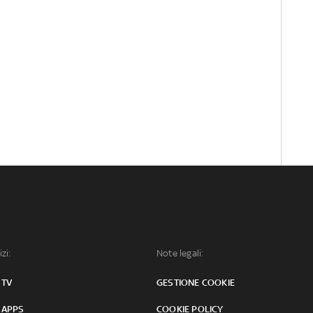
izi:
Note legali:
 TV
GESTIONE COOKIE
 APPS
COOKIE POLICY