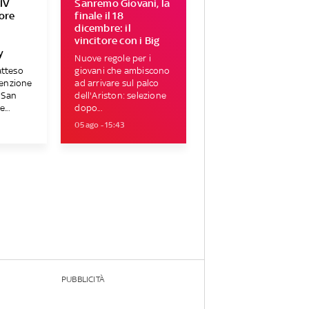
IV
Sanremo Giovani, la
tore
finale il 18
r
dicembre: il
vincitore con i Big
y
Nuove regole per i
atteso
giovani che ambiscono
tenzione
ad arrivare sul palco
i San
dell'Ariston: selezione
...
dopo...
05 ago - 15:43
PUBBLICITÀ