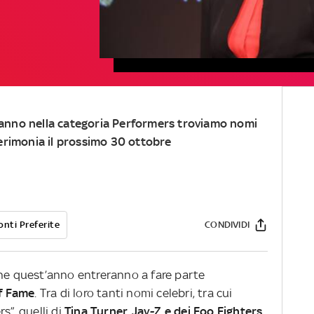
t’anno nella categoria Performers troviamo nomi
a cerimonia il prossimo 30 ottobre
onti Preferite
CONDIVIDI
che quest’anno entreranno a fare parte
of Fame
. Tra di loro tanti nomi celebri, tra cui
s”, quelli di
Tina Turner, Jay-Z e dei Foo Fighters
.