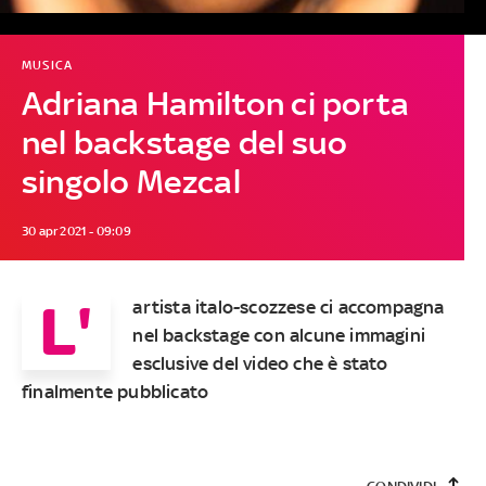
MUSICA
Adriana Hamilton ci porta
nel backstage del suo
singolo Mezcal
30 apr 2021 - 09:09
L'
artista italo-scozzese ci accompagna
nel backstage con alcune immagini
esclusive del video che è stato
finalmente pubblicato