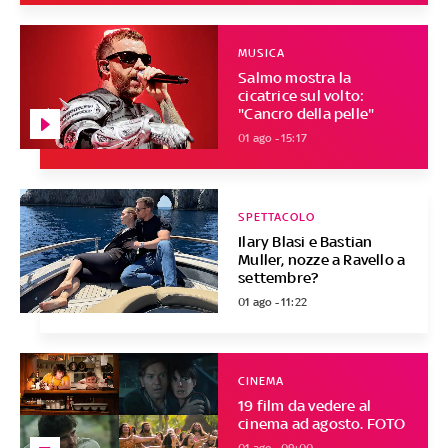
MUSICA
Salmo mostra la
cicatrice sul volto:
"Cancro della pelle"
01 ago - 15:17
SPETTACOLO
Ilary Blasi e Bastian
Muller, nozze a Ravello a
settembre?
01 ago - 11:22
CINEMA
19 film da vedere al
cinema ad agosto. FOTO