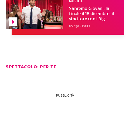
MUSICA
Sanremo Giovani, la
finale il 18 dicembre: il
vincitore con i Big
05 ago - 15:43
SPETTACOLO: PER TE
PUBBLICITÀ