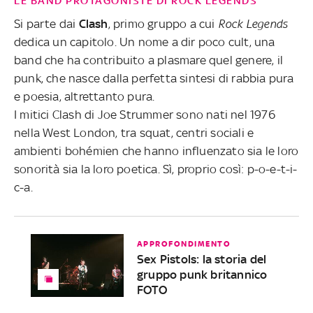
LE BAND PROTAGONISTE DI ROCK LEGENDS
Si parte dai
Clash
, primo gruppo a cui
Rock Legends
dedica un capitolo. Un nome a dir poco cult, una
band che ha contribuito a plasmare quel genere, il
punk, che nasce dalla perfetta sintesi di rabbia pura
e poesia, altrettanto pura.
I mitici Clash di Joe Strummer sono nati nel 1976
nella West London, tra squat, centri sociali e
ambienti bohémien che hanno influenzato sia le loro
sonorità sia la loro poetica. Sì, proprio così: p-o-e-t-i-
c-a.
APPROFONDIMENTO
Sex Pistols: la storia del
gruppo punk britannico
FOTO