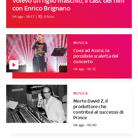
Volevo un figlio maschio, il cast del film
con Enrico Brignano
04 ago - 18:17
6 foto
MUSICA
Coez ad Assisi, la
possibile scaletta del
concerto
04 ago - 16:32
MUSICA
Morto David Z, il
produttore che
contribuì al successo di
Prince
04 ago - 16:00