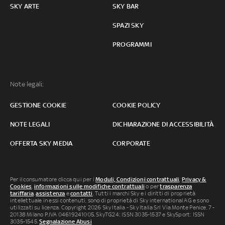
SKY ARTE
SKY BAR
SPAZI SKY
PROGRAMMI
Note legali:
GESTIONE COOKIE
COOKIE POLICY
NOTE LEGALI
DICHIARAZIONE DI ACCESSIBILITÀ
OFFERTA SKY MEDIA
CORPORATE
Per il consumatore clicca qui per i
Moduli, Condizioni contrattuali
,
Privacy &
Cookies
,
informazioni sulle modifiche contrattuali
o per
trasparenza
tariffaria
,
assistenza
e
contatti
. Tutti i marchi Sky e i diritti di proprietà
intellettuale in essi contenuti, sono di proprietà di Sky international AG e sono
utilizzati su licenza. Copyright 2026 Sky Italia - Sky Italia Srl Via Monte Penice, 7 -
20138 Milano P.IVA 04619241005. SkyTG24: ISSN 3035-1537 e SkySport: ISSN
3035-1545.
Segnalazione Abusi