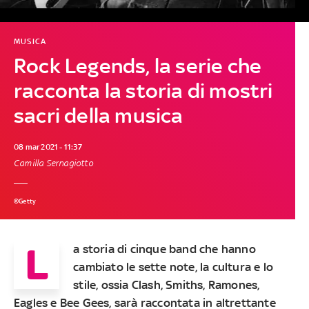
MUSICA
Rock Legends, la serie che
racconta la storia di mostri
sacri della musica
08 mar 2021 - 11:37
Camilla Sernagiotto
©Getty
L
a storia di cinque band che hanno
cambiato le sette note, la cultura e lo
stile, ossia Clash, Smiths, Ramones,
Eagles e Bee Gees, sarà raccontata in altrettante