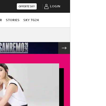
LOGIN
OFFERTE SKY
OR
STORIES
SKY TG24