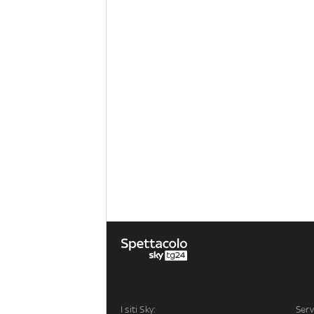
I siti Sky:
Serv