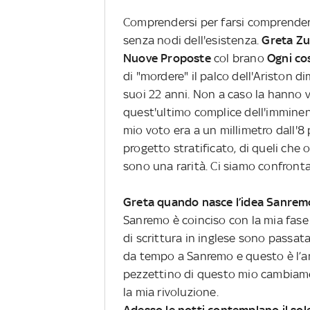
Comprendersi per farsi comprendere.
senza nodi dell'esistenza.
Greta Zu
Nuove Proposte
col brano
Ogni cos
di "mordere" il palco dell'Ariston 
suoi 22 anni. Non a caso la hanno v
quest'ultimo complice dell'imminent
mio voto era a un millimetro dall'8
progetto stratificato, di queli che 
sono una rarità. Ci siamo confronta
Greta quando nasce l’idea Sanremo
Sanremo è coinciso con la mia fase
di scrittura in inglese sono passata
da tempo a Sanremo e questo è l’an
pezzettino di questo mio cambiamen
la mia rivoluzione.
Adesso le notti contemplano il sol