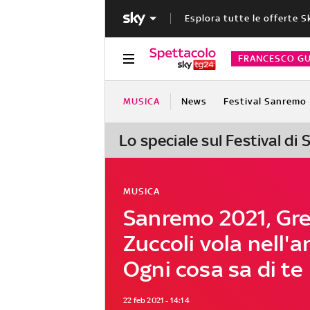
Esplora tutte le offerte S
FRANCESCO GU
MUSICA
News
Festival Sanremo
Lo speciale sul Festival di
MUSICA
Sanremo 2021, Gr
Zuccoli vola nell'a
Ogni cosa sa di te
22 feb 2021 - 14:14