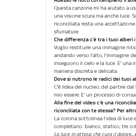
Questa canzone mi ha aiutato a usc
una visione scura ma anche luce. S
riconciliata resta una accettazione
sfumature.
Che differenza c’è tra i tuoi alberi i
Voglio restituire una immagine nitida
andando verso l’alto, l’immagine del
inseguono il cielo e la luce. E' una
maniera discreta e delicata.
Dove si nutrono le radici dei tuoi a
C'è lidea del nucleo, del partire da
mio essere. E' un processo di cons
Alla fine del video c’è una riconcili
riconciliata con te stessa? Per alt
La corona sottolinea l’idea di luce
completano: bianco, statico, tre colo
La luce in attesa che cura il dolore
…