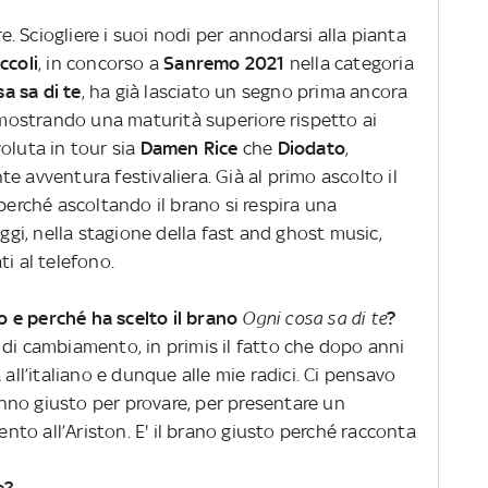
 Sciogliere i suoi nodi per annodarsi alla pianta
ccoli
, in concorso a
Sanremo 2021
nella categoria
a sa di te
, ha già lasciato un segno prima ancora
dimostrando una maturità superiore rispetto ai
oluta in tour sia
Damen Rice
che
Diodato
,
e avventura festivaliera. Già al primo ascolto il
 perché ascoltando il brano si respira una
oggi, nella stagione della fast and ghost music,
ti al telefono.
 e perché ha scelto il brano
Ogni cosa sa di te
?
 di cambiamento, in primis il fatto che dopo anni
 all’italiano e dunque alle mie radici. Ci pensavo
no giusto per provare, per presentare un
to all’Ariston. E' il brano giusto perché racconta
e?