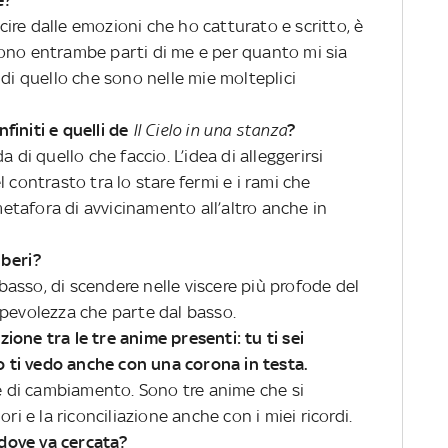
ire dalle emozioni che ho catturato e scritto, è
ono entrambe parti di me e per quanto mi sia
 di quello che sono nelle mie molteplici
nfiniti e quelli de
Il Cielo in una stanza
?
 di quello che faccio. L’idea di alleggerirsi
 contrasto tra lo stare fermi e i rami che
 metafora di avvicinamento all’altro anche in
lberi?
l basso, di scendere nelle viscere più profode del
apevolezza che parte dal basso.
azione tra le tre anime presenti: tu ti sei
ro ti vedo anche con una corona in testa.
 e di cambiamento. Sono tre anime che si
ri e la riconciliazione anche con i miei ricordi.
dove va cercata?