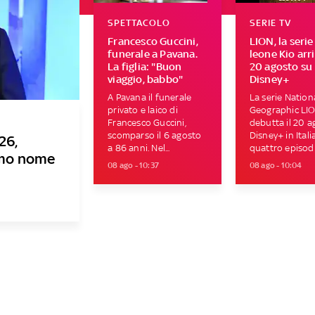
SPETTACOLO
SERIE TV
Francesco Guccini,
LION, la serie
funerale a Pavana.
leone Kio arri
La figlia: "Buon
20 agosto su
viaggio, babbo"
Disney+
A Pavana il funerale
La serie Nation
privato e laico di
Geographic LI
Francesco Guccini,
debutta il 20 a
scomparso il 6 agosto
Disney+ in Itali
26,
a 86 anni. Nel...
quattro episodi.
rimo nome
08 ago - 10:37
08 ago - 10:04