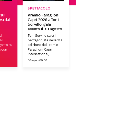
SPETTACOLO
 sul
Premio Faraglioni
va dal
Capri 2026 a Toni
Servillo: gala-
evento il 30 agosto
al
Toni Servillo sarà il
ON
protagonista della 31ª
gosto su
edizione del Premio
a con
Faraglioni Capri
..
International,...
08 ago - 09:36