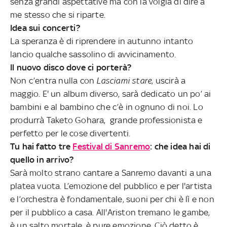
senza grandi aspettative ma con la volgia di dire a
me stesso che si riparte.
Idea sui concerti?
La speranza è di riprendere in autunno intanto
lancio qualche sassolino di avvicinamento.
Il nuovo disco dove ci porterà?
Non c’entra nulla con
Lasciami stare
, uscirà a
maggio. E' un album diverso, sarà dedicato un po’ ai
bambini e al bambino che c’è in ognuno di noi. Lo
produrrà Taketo Gohara, grande professionista e
perfetto per le cose divertenti.
Tu hai fatto tre
Festival di Sanremo
: che idea hai di
quello in arrivo?
Sarà molto strano cantare a Sanremo davanti a una
platea vuota. L’emozione del pubblico e per l'artista
e l’orchestra è fondamentale, suoni per chi è lì e non
per il pubblico a casa. All'Ariston tremano le gambe,
è un salto mortale, è pure emozione. Ciò detto è