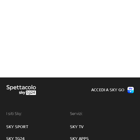
ACCEDI A SKY GO
I siti Sky:
Servizi:
SKY SPORT
SKY TV
SKY TG24
SKY APPS