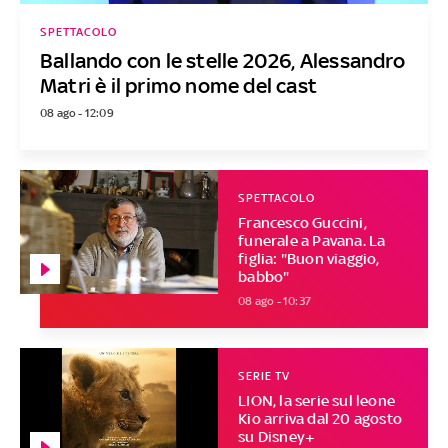
SPETTACOLO
Ballando con le stelle 2026, Alessandro
Matri è il primo nome del cast
08 ago - 12:09
SPETTACOLO
Francesco Guccini,
funerale a Pavana. La
figlia: "Buon viaggio,
babbo"
08 ago - 10:37
SERIE TV
LION, la serie sul leone
Kio arriva dal 20 agosto
su Disney+