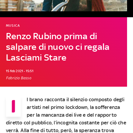
MUSICA
Renzo Rubino prima di
salpare di nuovo ci regala
Lasciami Stare
15 feb 2021 - 15:51
Fabrizio Basso
I
l brano racconta il silenzio composto degli
artisti nel primo lockdown, la sofferenza
per la mancanza dei live e del rapporto
diretto col pubblico, l’incognita costante per ciò che
verrà. Alla fine di tutto, però, la speranza trova