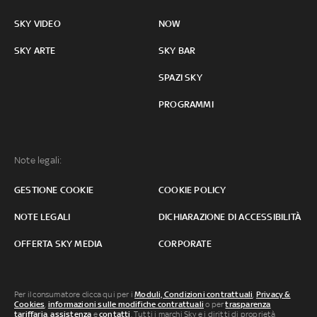
SKY VIDEO
NOW
SKY ARTE
SKY BAR
SPAZI SKY
PROGRAMMI
Note legali:
GESTIONE COOKIE
COOKIE POLICY
NOTE LEGALI
DICHIARAZIONE DI ACCESSIBILITÀ
OFFERTA SKY MEDIA
CORPORATE
Per il consumatore clicca qui per i
Moduli, Condizioni contrattuali
,
Privacy &
Cookies
,
informazioni sulle modifiche contrattuali
o per
trasparenza
tariffaria
,
assistenza
e
contatti
. Tutti i marchi Sky e i diritti di proprietà