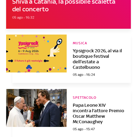
Shiva a Catania, la possibile scaletta
del concerto
05 ago - 16:32
MUSICA
Ypsigrock 2026, al via il
boutique festival
dell’estate a
Castelbuono
05 ago - 16:24
SPETTACOLO
Papa Leone XIV
incontra l'attore Premio
Oscar Matthew
McConaughey
05 ago - 15:47