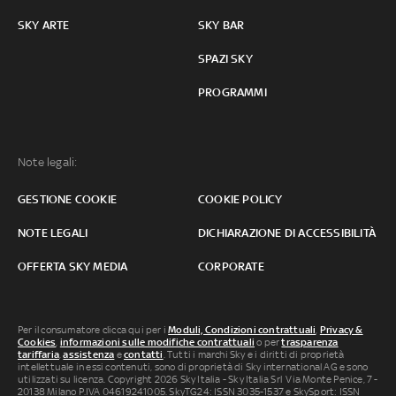
SKY ARTE
SKY BAR
SPAZI SKY
PROGRAMMI
Note legali:
GESTIONE COOKIE
COOKIE POLICY
NOTE LEGALI
DICHIARAZIONE DI ACCESSIBILITÀ
OFFERTA SKY MEDIA
CORPORATE
Per il consumatore clicca qui per i
Moduli, Condizioni contrattuali
,
Privacy &
Cookies
,
informazioni sulle modifiche contrattuali
o per
trasparenza
tariffaria
,
assistenza
e
contatti
. Tutti i marchi Sky e i diritti di proprietà
intellettuale in essi contenuti, sono di proprietà di Sky international AG e sono
utilizzati su licenza. Copyright 2026 Sky Italia - Sky Italia Srl Via Monte Penice, 7 -
20138 Milano P.IVA 04619241005. SkyTG24: ISSN 3035-1537 e SkySport: ISSN