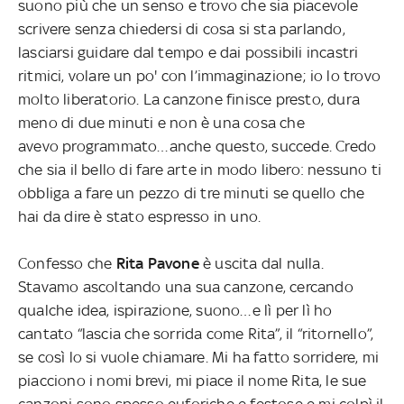
suono più che un senso e trovo
che sia piacevole
scrivere senza chiedersi di cosa si sta parlando,
lasciarsi
guidare dal tempo e dai possibili incastri
ritmici, volare un po' con l’immaginazione; io lo trovo
molto liberatorio. La canzone finisce presto, dura
meno di due minuti e non è una cosa che
avevo programmato…anche questo, succede. Credo
che sia il bello di fare arte in modo libero: nessuno ti
obbliga a fare un pezzo di tre minuti se quello che
hai da dire è stato espresso in uno.
Confesso che
Rita Pavone
è uscita dal nulla.
Stavamo ascoltando una sua canzone, cercando
qualche idea, ispirazione, suono…e lì per lì ho
cantato “lascia che sorrida come Rita”, il “ritornello”,
se così lo si vuole chiamare. Mi ha fatto sorridere, mi
piacciono i nomi brevi, mi piace il nome Rita, le sue
canzoni sono spesso euforiche e festose e mi colpì il