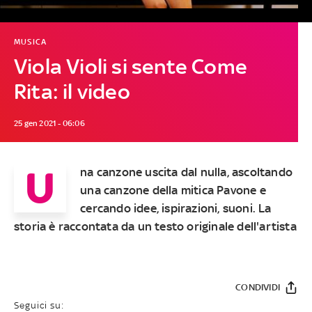
MUSICA
Viola Violi si sente Come
Rita: il video
25 gen 2021 - 06:06
U
na canzone uscita dal nulla, ascoltando
una canzone della mitica Pavone e
cercando idee, ispirazioni, suoni. La
storia è raccontata da un testo originale dell'artista
CONDIVIDI
Seguici su: