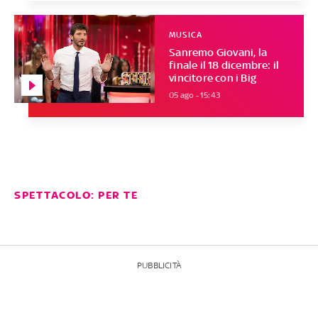
MUSICA
Sanremo Giovani, la
finale il 18 dicembre: il
vincitore con i Big
05 ago - 15:43
SPETTACOLO: PER TE
PUBBLICITÀ