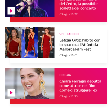
del Cedro, la possibile
scaletta del concerto
03 ago - 16:27
SPETTACOLO
Letizia Ortiz, l'abito con
lo spacco all'Atlàntida
Mallorca Film Fest
03 ago - 16:01
CINEMA
Chiara Ferragni debutta
come attrice nel film
Come distruggere l'ex
03 ago - 15:30