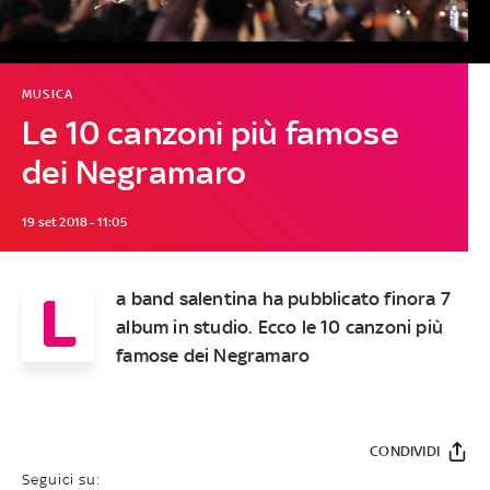
MUSICA
Le 10 canzoni più famose
dei Negramaro
19 set 2018 - 11:05
L
a band salentina ha pubblicato finora 7
album in studio. Ecco le 10 canzoni più
famose dei Negramaro
CONDIVIDI
Seguici su: