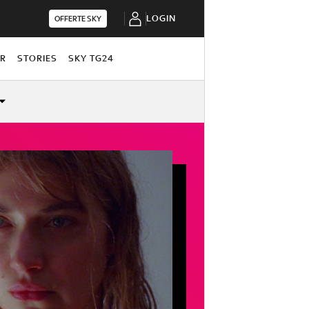
LOGIN
OFFERTE SKY
OR
STORIES
SKY TG24