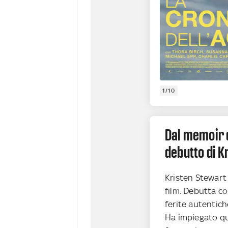
1/10
Dal memoir d
debutto di K
Kristen Stewart
film. Debutta co
ferite autentich
Ha impiegato qua