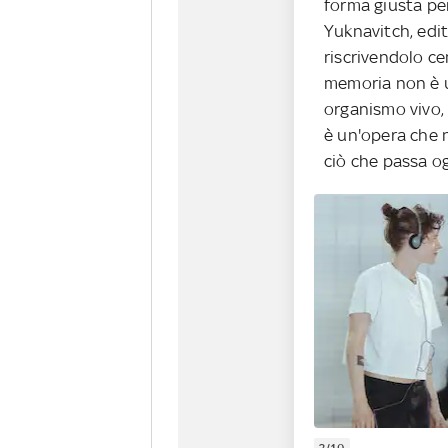
forma giusta per
Yuknavitch, edit
riscrivendolo ce
memoria non è u
organismo vivo, i
è un'opera che n
ciò che passa og
2/10