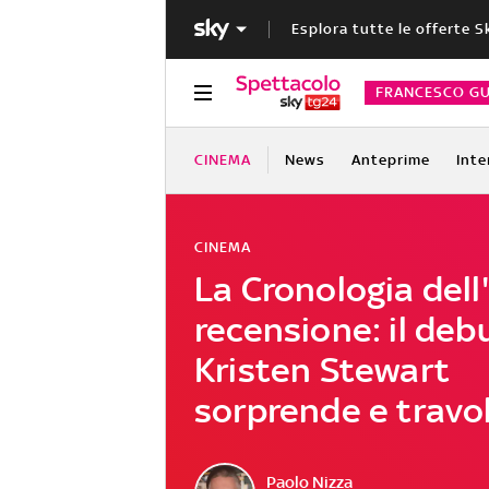
Esplora tutte le offerte S
FRANCESCO GU
CINEMA
News
Anteprime
Inte
CINEMA
La Cronologia dell
recensione: il deb
Kristen Stewart
sorprende e travo
Paolo Nizza