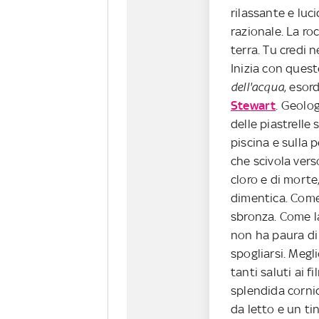
rilassante e luc
razionale. La roc
terra. Tu credi ne
Inizia con ques
dell'acqua
, esord
Stewart
. Geolog
delle piastrelle 
piscina e sulla p
che scivola vers
cloro e di morte,
dimentica. Come
sbronza. Come l
non ha paura di
spogliarsi. Meg
tanti saluti ai f
splendida corni
da letto e un tin