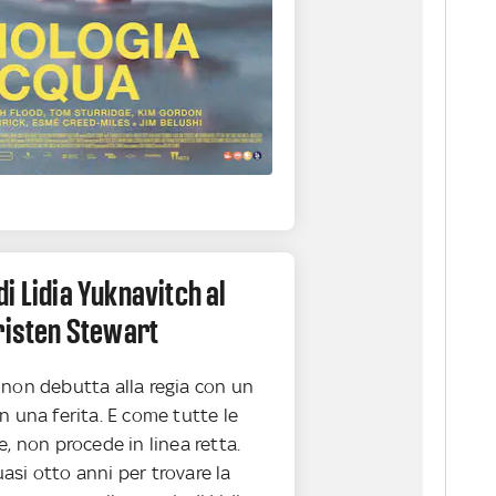
i Lidia Yuknavitch al
risten Stewart
 non debutta alla regia con un
n una ferita. E come tutte le
e, non procede in linea retta.
si otto anni per trovare la