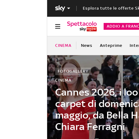
Esplora tutte le offerte S
ADDIO A FRAN
CINEMA
News
Anteprime
Inte
FOTOGALLERY
CINEMA
Cannes 2026, i loo
carpet di domenic
maggio, da Bella H
Chiara Ferragni