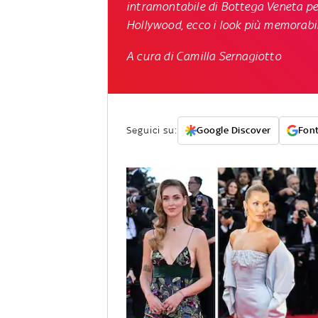
intramontabile di Bottega Veneta pe
Hollywood, ecco i look più memorabil
A cura di Camilla Sernagiotto
Seguici su:
Google Discover
Font