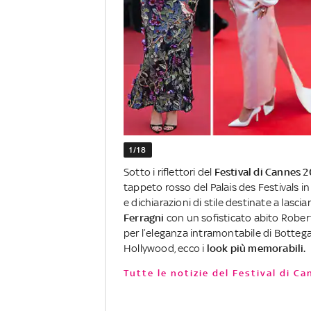
1/18
Sotto i riflettori del
Festival di Cannes 
tappeto rosso del Palais des Festivals i
e dichiarazioni di stile destinate a lascia
Ferragni
con un sofisticato abito Roberto
per l’eleganza intramontabile di Botteg
Hollywood, ecco i
look
più memorabili.
Tutte le notizie del Festival di C