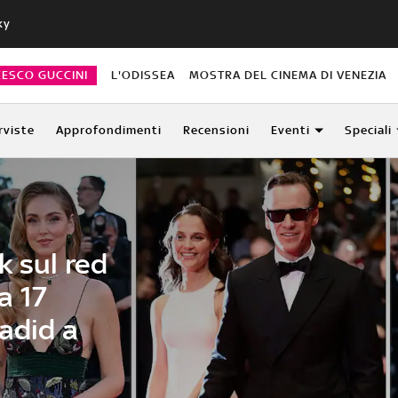
ky
CESCO GUCCINI
L'ODISSEA
MOSTRA DEL CINEMA DI VENEZIA
rviste
Approfondimenti
Recensioni
Eventi
Speciali
k sul red
a 17
adid a