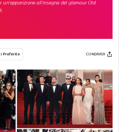
r un’apparizione all’insegna del glamour Old
i.
i Preferite
CONDIVIDI