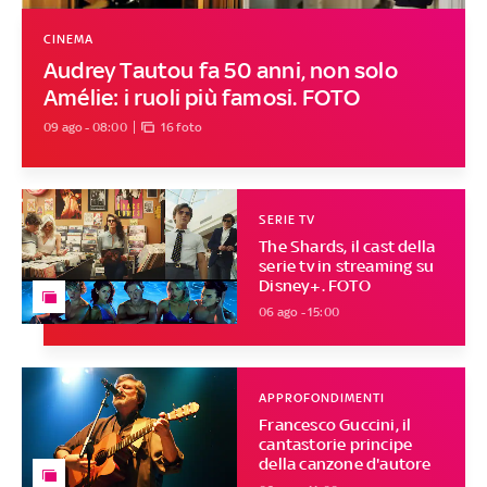
CINEMA
Audrey Tautou fa 50 anni, non solo
Amélie: i ruoli più famosi. FOTO
09 ago - 08:00
16 foto
SERIE TV
The Shards, il cast della
serie tv in streaming su
Disney+. FOTO
06 ago - 15:00
APPROFONDIMENTI
Francesco Guccini, il
cantastorie principe
della canzone d'autore