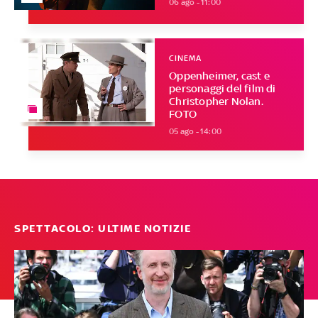
06 ago - 11:00
CINEMA
Oppenheimer, cast e
personaggi del film di
Christopher Nolan.
FOTO
05 ago - 14:00
SPETTACOLO: ULTIME NOTIZIE