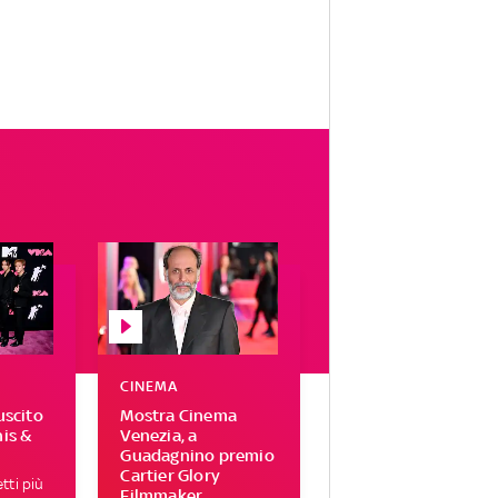
CINEMA
uscito
Mostra Cinema
his &
Venezia, a
Guadagnino premio
Cartier Glory
tti più
Filmmaker