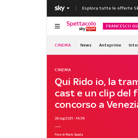
Esplora tutte le offerte S
FRANCESCO GU
CINEMA
News
Anteprime
Inte
CINEMA
Qui Rido io, la tram
cast e un clip del f
concorso a Venezi
26 lug 2021 - 14:39
Foto di Mario Spada