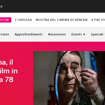
ky
CCINI
L'ODISSEA
MOSTRA DEL CINEMA DI VENEZIA
X FACT
rviste
Approfondimenti
Recensioni
Eventi
Speciali
a, il
ilm in
a 78