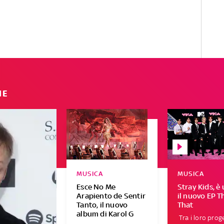
IE
MUSICA
MUSICA
Esce No Me
Stray Kids, è 
Arapiento de Sentir
il nuovo EP T
Tanto, il nuovo
That
album di Karol G
Tra i loro proge