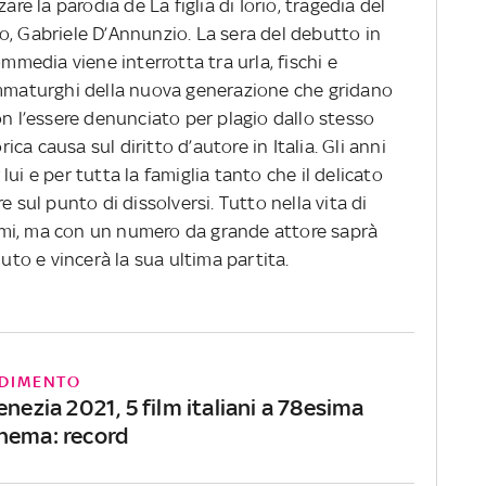
are la parodia de La figlia di Iorio, tragedia del
o, Gabriele D’Annunzio. La sera del debutto in
ommedia viene interrotta tra urla, fischi e
ammaturghi della nuova generazione che gridano
on l’essere denunciato per plagio dallo stesso
rica causa sul diritto d’autore in Italia. Gli anni
ui e per tutta la famiglia tanto che il delicato
e sul punto di dissolversi. Tutto nella vita di
mi, ma con un numero da grande attore saprà
duto e vincerà la sua ultima partita.
DIMENTO
enezia 2021, 5 film italiani a 78esima
nema: record