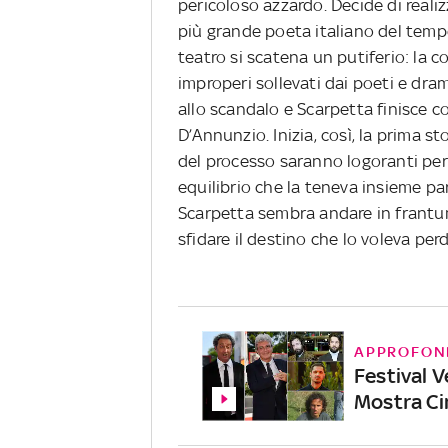
pericoloso azzardo. Decide di realizz
più grande poeta italiano del temp
teatro si scatena un putiferio: la c
improperi sollevati dai poeti e dr
allo scandalo e Scarpetta finisce c
D’Annunzio. Inizia, così, la prima sto
del processo saranno logoranti per l
equilibrio che la teneva insieme par
Scarpetta sembra andare in frantu
sfidare il destino che lo voleva per
APPROFON
Festival V
Mostra Ci