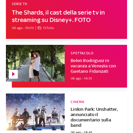
SERIE TV
The Shards, il cast della serie tv in
streaming su Disney+. FOTO
06 ago - 15:00
12 foto
SPETTACOLO
Belen Rodriguez in
vacanza a Venezia con
Gaetano Fidanzati
06 ago - 14:51
CINEMA
Linkin Park: Unshatter,
annunciato il
documentario sulla
band
06 ago - 14:41