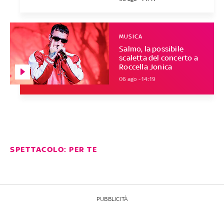
MUSICA
Salmo, la possibile
scaletta del concerto a
Roccella Jonica
06 ago - 14:19
SPETTACOLO: PER TE
PUBBLICITÀ