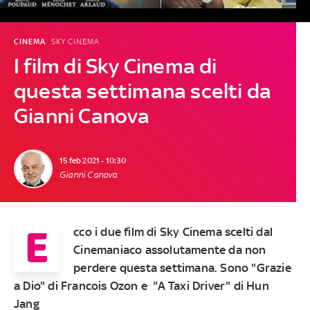
CINEMA
SKY CINEMA
I film di Sky Cinema di
questa settimana scelti da
Gianni Canova
15 feb 2021 - 10:30
Gianni Canova
E
cco i due film di Sky Cinema scelti dal
Cinemaniaco assolutamente da non
perdere questa settimana. Sono "Grazie
a Dio" di Francois Ozon e "
A Taxi Driver
" di Hun
Jang