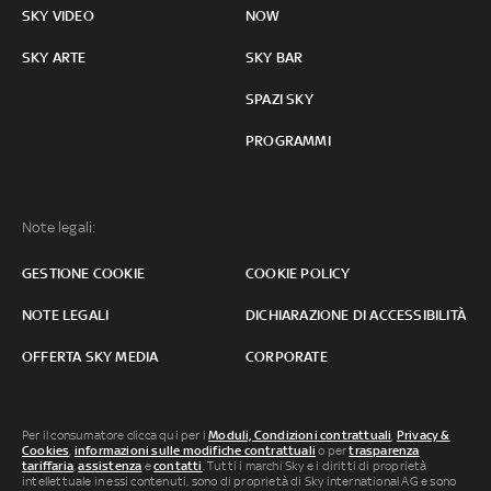
SKY VIDEO
NOW
SKY ARTE
SKY BAR
SPAZI SKY
PROGRAMMI
Note legali:
GESTIONE COOKIE
COOKIE POLICY
NOTE LEGALI
DICHIARAZIONE DI ACCESSIBILITÀ
OFFERTA SKY MEDIA
CORPORATE
Per il consumatore clicca qui per i
Moduli, Condizioni contrattuali
,
Privacy &
Cookies
,
informazioni sulle modifiche contrattuali
o per
trasparenza
tariffaria
,
assistenza
e
contatti
. Tutti i marchi Sky e i diritti di proprietà
intellettuale in essi contenuti, sono di proprietà di Sky international AG e sono