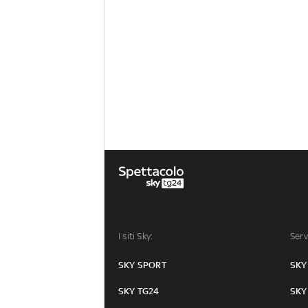
I siti Sky:
Serv
SKY SPORT
SKY
SKY TG24
SKY