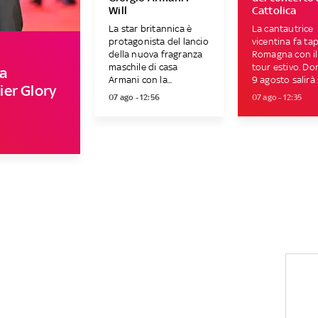
Will
Cattolica
La star britannica è
La cantautrice
protagonista del lancio
vicentina fa ta
della nuova fragranza
Romagna con il
maschile di casa
tour estivo. D
a
Armani con la...
9 agosto salirà s
er Glory
07 ago - 12:56
07 ago - 12:35