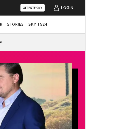
LOGIN
OFFERTE SKY
OR
STORIES
SKY TG24