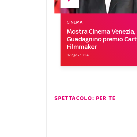
CINEMA
Mostra Cinema Venezia, 
Guadagnino premio Carti
Filmmaker
07 ago - 13:24
SPETTACOLO: PER TE