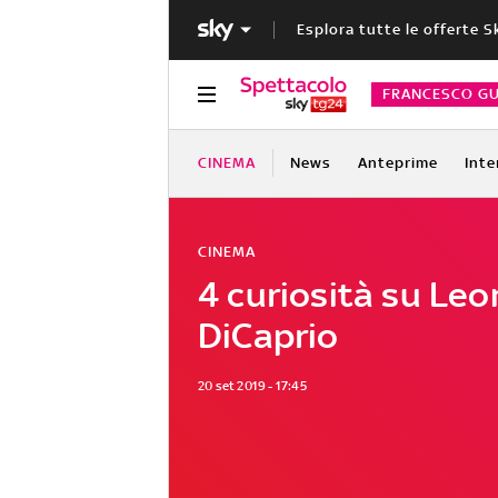
Esplora tutte le offerte S
FRANCESCO GU
CINEMA
News
Anteprime
Inte
CINEMA
4 curiosità su Le
DiCaprio
20 set 2019 - 17:45