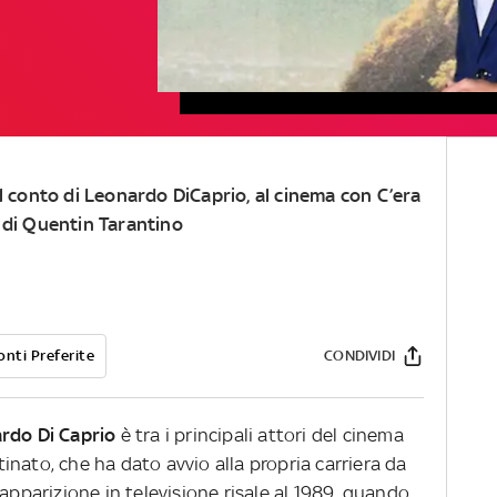
l conto di Leonardo DiCaprio, al cinema con C’era
 di Quentin Tarantino
onti Preferite
CONDIVIDI
rdo Di Caprio
è tra i principali attori del cinema
nato, che ha dato avvio alla propria carriera da
 apparizione in televisione risale al 1989, quando