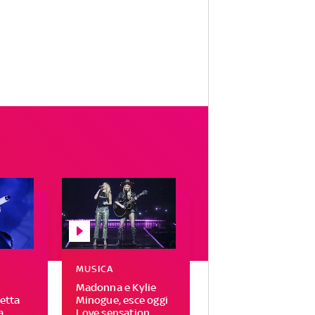
MUSICA
Madonna e Kylie
letta
Minogue, esce oggi
a
Love sensation