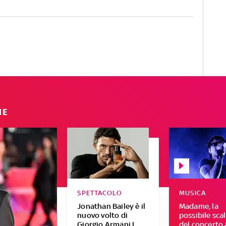
IE
SPETTACOLO
MUSICA
Jonathan Bailey è il
Madame, la
nuovo volto di
possibile sca
Giorgio Armani I
del concerto 