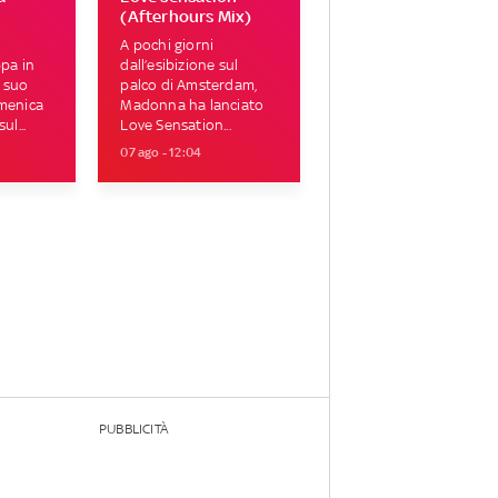
(Afterhours Mix)
A pochi giorni
ppa in
dall’esibizione sul
 suo
palco di Amsterdam,
omenica
Madonna ha lanciato
ul...
Love Sensation...
07 ago - 12:04
PUBBLICITÀ