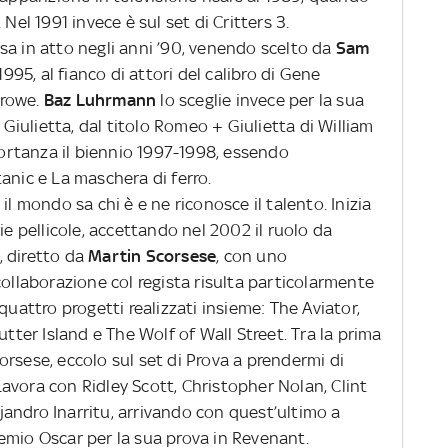
Nel 1991 invece è sul set di Critters 3.
sa in atto negli anni ’90, venendo scelto da
Sam
1995, al fianco di attori del calibro di Gene
Crowe.
Baz Luhrmann
lo sceglie invece per la sua
iulietta, dal titolo Romeo + Giulietta di William
rtanza il biennio 1997-1998, essendo
anic e La maschera di ferro.
il mondo sa chi è e ne riconosce il talento. Inizia
ie pellicole, accettando nel 2002 il ruolo da
, diretto da
Martin Scorsese
, con uno
collaborazione col regista risulta particolarmente
quattro progetti realizzati insieme: The Aviator,
utter Island e The Wolf of Wall Street. Tra la prima
rsese, eccolo sul set di Prova a prendermi di
avora con Ridley Scott, Christopher Nolan, Clint
ejandro Inarritu, arrivando con quest’ultimo a
emio Oscar per la sua prova in Revenant.