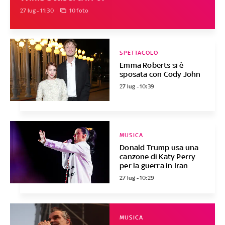
27 lug - 11:30
10 foto
SPETTACOLO
Emma Roberts si è
sposata con Cody John
27 lug - 10:39
MUSICA
Donald Trump usa una
canzone di Katy Perry
per la guerra in Iran
27 lug - 10:29
MUSICA