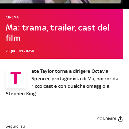
CINEMA
Ma: trama, trailer, cast del
film
26 giu 2019 - 16:50
T
ate Taylor torna a dirigere Octavia
Spencer, protagonista di Ma, horror dal
ricco cast e con qualche omaggio a
Stephen King
CONDIVIDI
Seguici su: