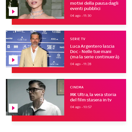
motivi della pausa dagli
eventi pubblici
04 ago - 11:30
SERIE TV
Luca Argentero lascia
Doc - Nelle tue mani
(ma la serie continuerà)
04 ago - 11:28
CINEMA
MK Ultra, la vera storia
del film stasera in tv
04 ago - 10:57