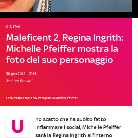
CINEMA
Maleficent 2, Regina Ingrith:
Michelle Pfeiffer mostra la
foto del suo personaggio
30 gen 2019 - 17:18
Matteo Rossini
Foto tratta dal profilo Instagram di Michelle Pfeiffer
U
no scatto che ha subito fatto
infiammare i social, Michelle Pfeiffer
sarà la Regina Ingrith all'interno