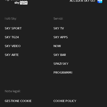
ACCEDI A SKY GO
I siti Sky:
Servizi:
SKY SPORT
SKY TV
SKY TG24
SKY APPS
SKY VIDEO
NOW
SKY ARTE
SKY BAR
SPAZI SKY
PROGRAMMI
Note legali:
GESTIONE COOKIE
COOKIE POLICY