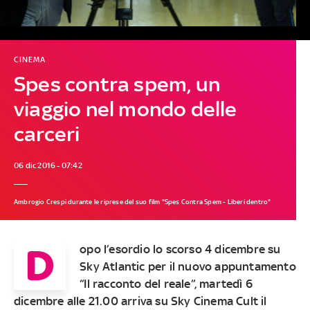
CINEMA
Spes contra spem, un
viaggio nel mondo delle
carceri
06 dic 2016 - 07:42
Ambrogio Crespi durante le riprese del suo film "Spes Contra Spem - Liberi dentro"
D
opo l’esordio lo scorso 4 dicembre su
Sky Atlantic
per il nuovo appuntamento
“Il racconto del reale”,
martedì 6
dicembre alle 21.00
arriva su
Sky Cinema Cult
il