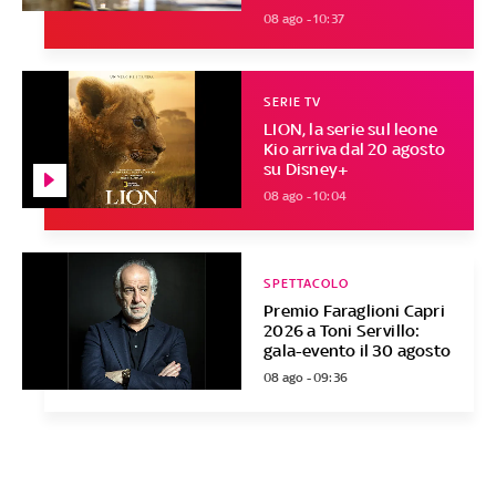
08 ago - 10:37
SERIE TV
LION, la serie sul leone
Kio arriva dal 20 agosto
su Disney+
08 ago - 10:04
SPETTACOLO
Premio Faraglioni Capri
2026 a Toni Servillo:
gala-evento il 30 agosto
08 ago - 09:36