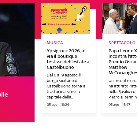
MUSICA
SPETTACOLO
Ypsigrock 2026, al
Papa Leone X
via il boutique
incontra l'at
festival dell’estate a
Premio Osca
Castelbuono
Matthew
McConaughe
Dal 6 al 9 agosto il
borgo siciliano di
Un incontro in
Castelbuono torna a
ha attirato l’at
trasformarsi nella
nella Basilica d
ile
capitale della...
Pietro al termine
05 ago - 16:24
05 ago - 15:47