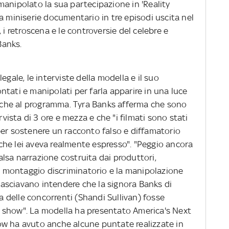
manipolato la sua partecipazione in 'Reality
a miniserie documentario in tre episodi uscita nel
 i retroscena e le controversie del celebre e
Banks.
egale, le interviste della modella e il suo
tati e manipolati per farla apparire in una luce
itiche al programma. Tyra Banks afferma che sono
rvista di 3 ore e mezza e che "i filmati sono stati
per sostenere un racconto falso e diffamatorio
he lei aveva realmente espresso". "Peggio ancora
falsa narrazione costruita dai produttori,
il montaggio discriminatorio e la manipolazione
 lasciavano intendere che la signora Banks di
delle concorrenti (Shandi Sullivan) fosse
 show". La modella ha presentato America's Next
ow ha avuto anche alcune puntate realizzate in