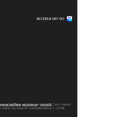
ACCEDI A SKY GO
renza tariffaria
,
assistenza
e
contatti
. Tutti i marchi
 Italia - Sky Italia Srl Via Monte Penice, 7 - 20138