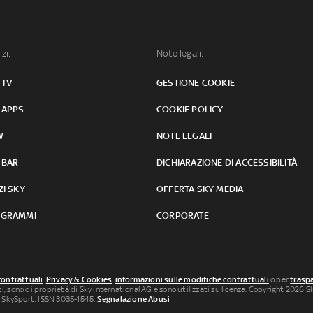
izi:
Note legali:
 TV
GESTIONE COOKIE
 APPS
COOKIE POLICY
W
NOTE LEGALI
 BAR
DICHIARAZIONE DI ACCESSIBILITÀ
ZI SKY
OFFERTA SKY MEDIA
GRAMMI
CORPORATE
contrattuali
,
Privacy & Cookies
,
informazioni sulle modifiche contrattuali
o per
traspa
uti, sono di proprietà di Sky international AG e sono utilizzati su licenza. Copyright 2026 Sky
 SkySport: ISSN 3035-1545.
Segnalazione Abusi