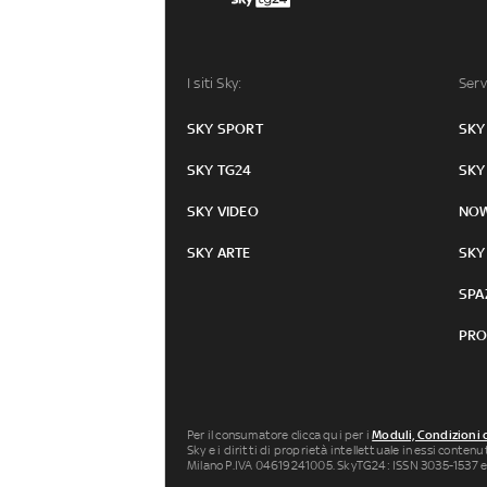
I siti Sky:
Serv
SKY SPORT
SKY
SKY TG24
SKY
SKY VIDEO
NO
SKY ARTE
SKY
SPA
PRO
Per il consumatore clicca qui per i
Moduli, Condizioni 
Sky e i diritti di proprietà intellettuale in essi conten
Milano P.IVA 04619241005. SkyTG24: ISSN 3035-1537 e