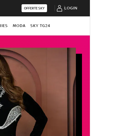
LOGIN
OFFERTE SKY
RIES
MODA
SKY TG24