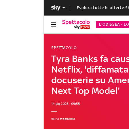
Esplora tutte le offerte S
L'ODISSEA - L
SPETTACOLO
Tyra Banks fa cau
Netflix, 'diffamata
docuserie su Amer
Next Top Model'
14 giu 2026 - 09:55
©IPA/Fotogramma