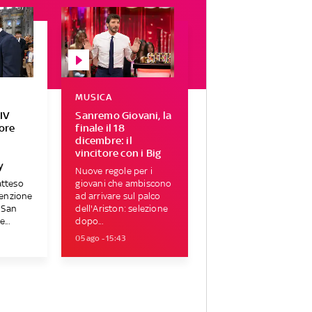
MUSICA
IV
Sanremo Giovani, la
tore
finale il 18
r
dicembre: il
vincitore con i Big
y
Nuove regole per i
atteso
giovani che ambiscono
tenzione
ad arrivare sul palco
i San
dell'Ariston: selezione
...
dopo...
05 ago - 15:43