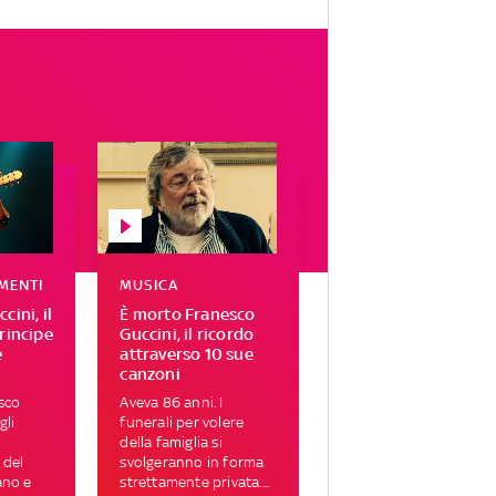
MENTI
MUSICA
cini, il
È morto Franesco
rincipe
Guccini, il ricordo
e
attraverso 10 sue
canzoni
sco
Aveva 86 anni. I
gli
funerali per volere
della famiglia si
 del
svolgeranno in forma
ano e
strettamente privata....