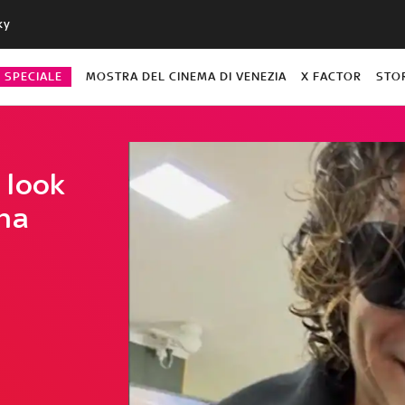
ky
O SPECIALE
MOSTRA DEL CINEMA DI VENEZIA
X FACTOR
STO
 look
una