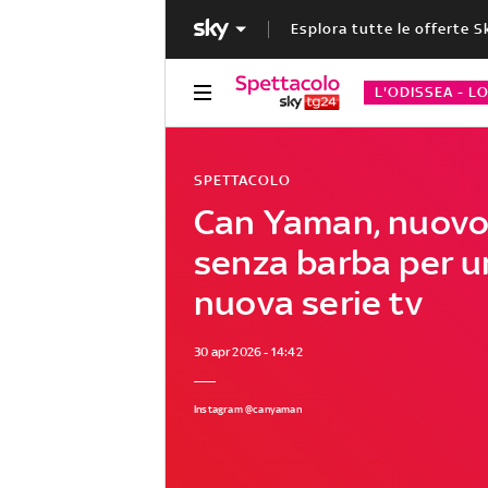
Esplora tutte le offerte S
L'ODISSEA - L
SPETTACOLO
Can Yaman, nuovo
senza barba per 
nuova serie tv
30 apr 2026 - 14:42
Instagram @canyaman