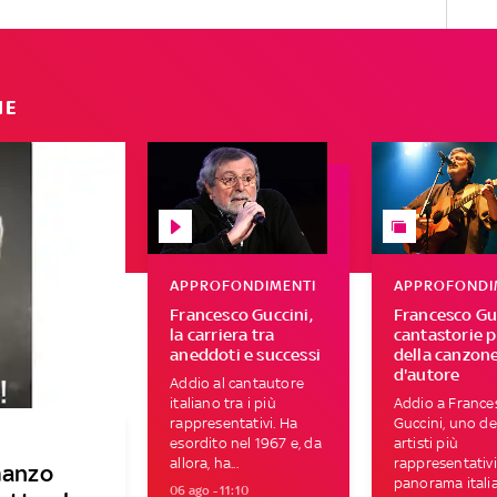
IE
APPROFONDIMENTI
APPROFONDI
Francesco Guccini,
Francesco Guc
la carriera tra
cantastorie p
aneddoti e successi
della canzon
d'autore
Addio al cantautore
italiano tra i più
Addio a France
rappresentativi. Ha
Guccini, uno de
esordito nel 1967 e, da
artisti più
allora, ha...
rappresentativi
manzo
panorama itali
06 ago - 11:10