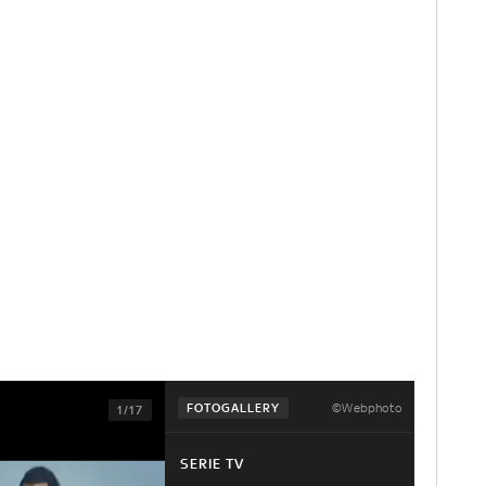
©Webphoto
FOTOGALLERY
1/17
SERIE TV