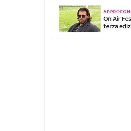
APPROFON
On Air Fes
terza edi